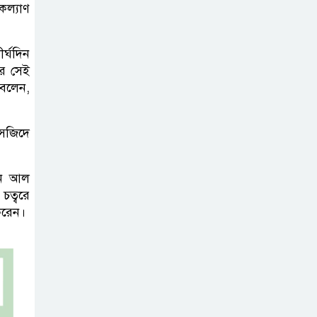
ল্যাণ
ব্যবহৃত রাখি
ডাস্টবিনে ফেলেন?
র্ঘদিন
ভুলেও নয়, জেনে
রে সেই
নিন কী করা উচিত
 বলেন,
বেসরকারি জ্বালানি
মসজিদে
তেল আমদানিতে
বিশেষ সুবিধার
দিন আল
অভিযোগ ভিত্তিহীন: জ্বালানি বিভাগ
চত্বরে
করেন।
শেখ হাসিনা চাইলেই
কি দেশে ফিরতে
পারবেন?