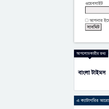
ওয়েবসাইট
আপনার ইমেই
আপলোডকারীর তথ্য
বাংলা টাইমস
এ ক্যাটাগরির আর