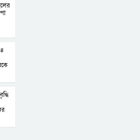
েলের
-পা
১৪
রকে
দ্ধি
ের