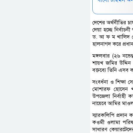
দেশের অর্থনীতির চা
দেয়া হচ্ছে নির্বাচ
ড. আ ফ ম খালিদ হ
হালনাগদ করে প্রধা
মঙ্গলবার (২৬ নভে
শায়খ জমির উদ্দিন 
বক্তব্যে তিনি এসব
সংবর্ধনা ও শিক্ষা 
মোশারফ হোসেন খা
উপজেলা নির্বাহী 
নায়েবে আমির মাওলা
স্মারকলিপি প্রদান
কওমী ওলামা পরিষদ 
সাধারণ কেয়ারটেদে