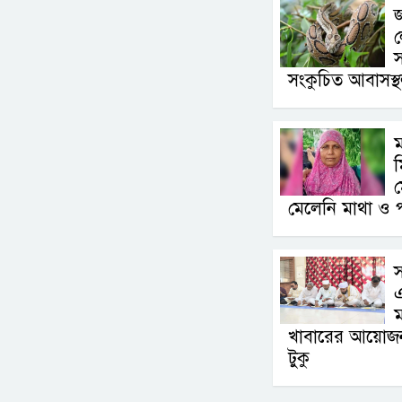
জ
স
সংকুচিত আবাসস্
ম
মেলেনি মাথা ও 
স
ম
খাবারের আয়োজন ক
টুকু