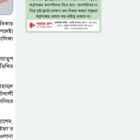
যশোরে রহস্যজনক মৃত্যু
মাকে খুঁজতে এসে
াধিকার
মিলল পলিথিনে
পদেষ্টা
মোড়ানো মরদেহ,
তালিকা
মেলেনি মাথা ও পা
িয়াতুশ
কম বয়সেই
অতিথির
বন্ধ্যাত্বের ঝুঁকি?
নারীদের ৩ লক্ষণে
হাম্মদ
সতর্ক হওয়ার পরামর্শ
উখালী
সিনিয়র
ইনফ্লুয়েঞ্জা ঠেকাতে
নতুন আশার আলো,
হাশেম,
প্রবীণদের জন্য
 ইফা’র
এমআরএনএ ফ্লু টিকা
াওলানা