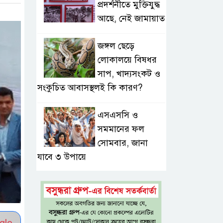
প্রদর্শনীতে মুক্তিযুদ্ধ
আছে, নেই জামায়াত
জঙ্গল ছেড়ে
লোকালয়ে বিষধর
সাপ, খাদ্যসংকট ও
সংকুচিত আবাসস্থলই কি কারণ?
এসএসসি ও
সমমানের ফল
সোমবার, জানা
যাবে ৩ উপায়ে
একই খাটে মা-
ছেলের লাশ, শিশুর
হাত-পা বাঁধা—
gle