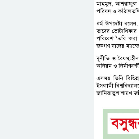
মাহমুদ, আশরাফুল
পরিষদ ও কাঁঠালতল
ধর্ম উপদেষ্টা বলে
তাদের ভোটাধিকার 
পরিবেশ তৈরি করা হচ্
জনগণ যাদের ম্যান্ডে
দুর্নীতি ও বৈষম্
অনিয়ম ও নির্মাণত্রু
এসময় তিনি বিভিন্
ইসলামী বিশ্ববিদ্যাল
জামিয়াতুশ শায়খ জম