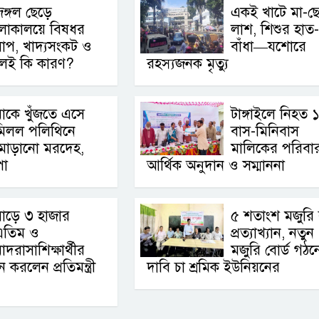
ঙ্গল ছেড়ে
একই খাটে মা-ছ
লোকালয়ে বিষধর
লাশ, শিশুর হাত
াপ, খাদ্যসংকট ও
বাঁধা—যশোরে
থলই কি কারণ?
রহস্যজনক মৃত্যু
াকে খুঁজতে এসে
টাঙ্গাইলে নিহত 
মিলল পলিথিনে
বাস-মিনিবাস
মোড়ানো মরদেহ,
মালিকের পরিবা
পা
আর্থিক অনুদান ও সম্মাননা
াড়ে ৩ হাজার
৫ শতাংশ মজুরি বৃ
এতিম ও
প্রত্যাখ্যান, নতুন
াদরাসাশিক্ষার্থীর
মজুরি বোর্ড গঠন
রলেন প্রতিমন্ত্রী
দাবি চা শ্রমিক ইউনিয়নের