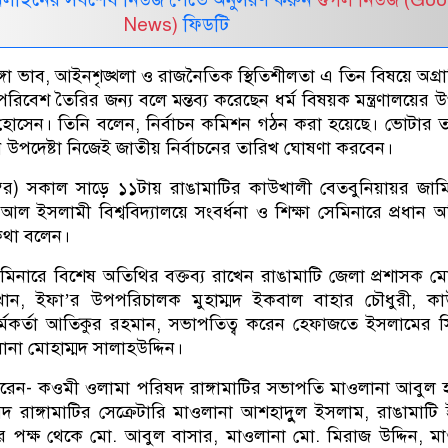
News)
ফিডটি
ঙ্গা ভাব, আইনশৃঙ্খলা ও রাজনৈতিক স্থিতিশীলতা এ তিন বিষয়ে অগ্র
নী পরিবেশ তৈরির জন্য বলে মন্তব্য করেছেন ধর্ম বিষয়ক মন্ত্রণালয়ের উ
োসেন। তিনি বলেন, নির্বাচন কমিশন গঠন করা হয়েছে। ভোটার 
ন উপদেষ্টা নিজেই জাতীয় নির্বাচনের তারিখ ঘোষণা করবেন।
ম্বর) সকাল সাড়ে ১১টায় রাঙামাটির কাউখালী বেতবুনিয়ায়র জাম
আল ইসলামী বিশ্ববিদ্যালয়ে সংবর্ধনা ও শিক্ষা সেমিনারে প্রধান 
 কথা বলেন।
সেমিনারে বিশেষ অতিথির বক্তব্য রাখেন রাঙামাটি জেলা প্রশাসক মো
ন, ইফা’র উপপরিচালক মুহাম্মদ ইকবাল বাহার চৌধুরী, কা
কর্মকর্তা আতিকুর রহমান, সভাপতিত্ব করেন হেফাজতে ইসলামের 
না মোহাম্মদ সালাহউদ্দিন।
 করেন- কওমী ওলামা পরিষদ রাঙ্গামাটির সভাপতি মাওলানা আবুল 
রাঙ্গামাটির সেক্রেটারি মাওলানা আশহাদুুল ইসলাম, রাঙামাটি
র পক্ষ থেকে মো. আবুল বাসার, মাওলানা মো. মিরাজ উদ্দিন, ম