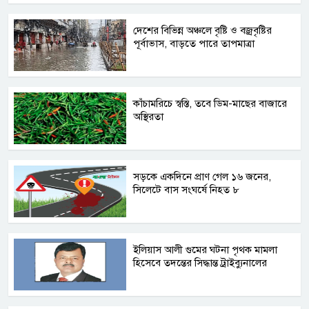
দেশের বিভিন্ন অঞ্চলে বৃষ্টি ও বজ্রবৃষ্টির
পূর্বাভাস, বাড়তে পারে তাপমাত্রা
কাঁচামরিচে স্বস্তি, তবে ডিম-মাছের বাজারে
অস্থিরতা
সড়কে একদিনে প্রাণ গেল ১৬ জনের,
সিলেটে বাস সংঘর্ষে নিহত ৮
ইলিয়াস আলী গুমের ঘটনা পৃথক মামলা
হিসেবে তদন্তের সিদ্ধান্ত ট্রাইব্যুনালের