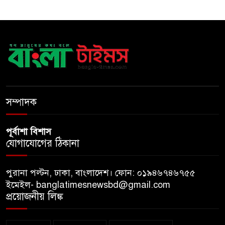
ভর্তি পরীক্ষা
৫ শতাংশ মজুরি বৃদ্ধি প্রত্যাখ্যান,
নতুন মজুরি বোর্ড গঠনের দাবি চা
শ্রমিক ইউনিয়নের
টাঙ্গাইল জেলা পরিষদের উদ্যোগে
২৩ লাখ টাকার আর্থিক অনুদানের
সম্পাদক
চেক বিতরণ
পূর্বাশা বিশাস
যোগাযোগের ঠিকানা
পুরানা পল্টন, ঢাকা, বাংলাদেশ। ফোন: ০১৯৪৬৭৪৬৭৫৫
ইমেইল- banglatimesnewsbd@gmail.com
প্রয়োজনীয় লিঙ্ক