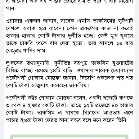
এ খানের। আর এই শক্তির জোরে এমডি পদে ৭ বার নিয়োগ
পান।
ওয়াসার একজন জানান, সাবেক এমডি তাকসিমের লুটপাট
দেখলে অবাক হয়ে যাবেন। কোন প্রকল্পের কাজ না করেই
হাজার হাজার কোটি টাকার দুর্নীতি হচ্ছে। কেউ মুখ খুললে
তাকে চাকরি থেকে বাদ দেয়া হতো। তার আমলে ১৬ বার
বেড়েছে পানির দাম।
দু’দকের তথ্যানুযায়ি, দুর্নীতির বরপুত্র তাকসিম যুক্তরাষ্ট্রের
বিভিন্ন রাজ্যে রয়েছে ১৪টি বাড়ি। ওয়াসার সাবেক চেয়ারম্যান
প্রকৌশলী গোলাম মোস্তফা জানান, বিদেশি প্রকল্পের শত শত
কোটি টাকা আত্মসাৎ করেছেন তাকসিম।
প্রকৌশলী ডক্টর গোলাম মোস্তফা বলেন, একটা প্রজেক্টে কপক্ষে
৩ থেক ৪ হাজার কোটি টাকা। তাতে ১০টি প্রজেক্টে ৪০ হাজার
কোটি টাকা। তাকসিম এ খানকে বিচারের আওতায় এনে
পাচার হওয়া টাকা ফেরত আনা সম্ভব বলে মনে করেন তিনি।