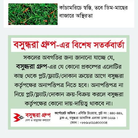
কাঁচামরিচে স্বস্তি, তবে ডিম-মাছের
বাজারে অস্থিরতা
সড়কে একদিনে প্রাণ গেল ১৬
জনের, সিলেটে বাস সংঘর্ষে নিহত ৮
নগ্ন প্রেমে, নগ্ন মনে
ইলিয়াস আলী গুমের ঘটনা পৃথক
মামলা হিসেবে তদন্তের সিদ্ধান্ত
ট্রাইব্যুনালের
প্রথম শ্রেণিতে ভর্তি হবে লটারিতে,
দ্বিতীয় থেকে নবম শ্রেণিতে থাকছে