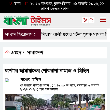
ঢাকা
১০:১০ অপরাহ্ন, বৃহস্পতিবার, ০৬ অগাস্ট ২০২৬, ২২
শ্রাবণ ১৪৩৩ বঙ্গাব্দ
সংবাদ শিরোনাম ::
ইলিয়াস আলী গুমের ঘটনা পৃথক মামলা হিসেবে তদন্ত
প্রচ্ছদ /
সারাদেশ
যশোরে জামায়াতের শোকরানা নামাজ ও মিছিল
যশোর অফিস
সংবাদ প্রকাশের সময় : ১২:৪৬:৫০ অপরাহ্ন, মঙ্গলবার, ৬ অগাস্ট
২০২৪
২৩১ বার পড়া হয়েছে