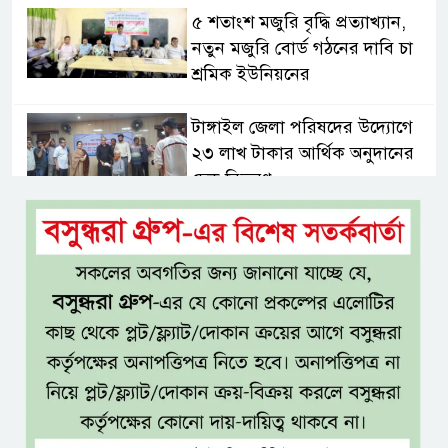
৫ শতাংশ মজুরি বৃদ্ধি প্রত্যাখ্যান,
নতুন মজুরি বোর্ড গঠনের দাবি চা
শ্রমিক ইউনিয়নের
টাঙ্গাইল জেলা পরিষদের উদ্যোগে
২৩ লাখ টাকার আর্থিক অনুদানের
চেক বিতরণ
ধলেশ্বরী থেকে অবৈধ বালু উত্তোলন,
হুমকিতে শামসুল হক সেতু
বঙ্গভবনের নতুন বাসিন্দা কি মির্জা
ফখরুল? বিএনপিতে জোর
আলোচনা, সিদ্ধান্ত নেবেন তারেক
রহমান