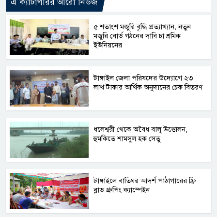
এ ক্যাটাগরির আরো নিউজ
৫ শতাংশ মজুরি বৃদ্ধি প্রত্যাখ্যান, নতুন
মজুরি বোর্ড গঠনের দাবি চা শ্রমিক
ইউনিয়নের
টাঙ্গাইল জেলা পরিষদের উদ্যোগে ২৩
লাখ টাকার আর্থিক অনুদানের চেক বিতরণ
ধলেশ্বরী থেকে অবৈধ বালু উত্তোলন,
হুমকিতে শামসুল হক সেতু
টাঙ্গাইলে বাতিঘর আদর্শ পাঠাগারের ফ্রি
ব্লাড গ্রুপিং ক্যাম্পেইন