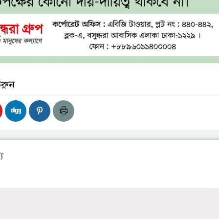
করুন
য