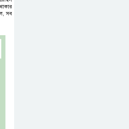
 থাকার
বসুন্ধরায় অ্যামেচার
িল, সব
মার্শাল আর্টের
জমজমাট আসর
‘হাসিনা কার্ড’
ব্যবহার করে
ভারতের সঙ্গে
বন্ধুত্বপূর্ণ সম্পর্ক সম্ভব নয়: স্বরাষ্ট্রমন্ত্রী
সব বাধা পেরিয়ে
বাস্তবতার নিরিখে
দেশকে এগিয়ে নিতে
হবে: প্রধানমন্ত্রী