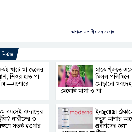
আপলোডকারীর সব সংবাদ
ো নিউজ
একই খাটে মা-ছেলের
মাকে খুঁজতে এস
াশ, শিশুর হাত-পা
মিলল পলিথিনে
বাঁধা—যশোরে
মোড়ানো মরদেহ
মেলেনি মাথা ও পা
ম বয়সেই বন্ধ্যাত্বের
ইনফ্লুয়েঞ্জা ঠেকা
ুঁকি? নারীদের ৩
নতুন আশার আল
ক্ষণে সতর্ক হওয়ার
প্রবীণদের জন্য