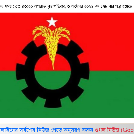
শের সময় : ০৩:৪৩:২০ অপরাহ্ন, বৃহস্পতিবার, ৩ অক্টোবর ২০২৪
১৭৮ বার পড়া হয়েছে
নলাইনের সর্বশেষ নিউজ পেতে অনুসরণ করুন
গুগল নিউজ (Goo