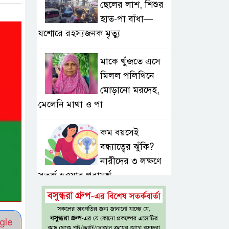
ছেলের লাশ, শিশুর
হাত-পা বাঁধা—
যশোরে রহস্যজনক মৃত্যু
মাকে খুঁজতে এসে
মিলল পলিথিনে
মোড়ানো মরদেহ,
মেলেনি মাথা ও পা
কম বয়সেই
বন্ধ্যাত্বের ঝুঁকি?
নারীদের ৩ লক্ষণে
সতর্ক হওয়ার পরামর্শ
ইনফ্লুয়েঞ্জা ঠেকাতে
নতুন আশার আলো,
gle