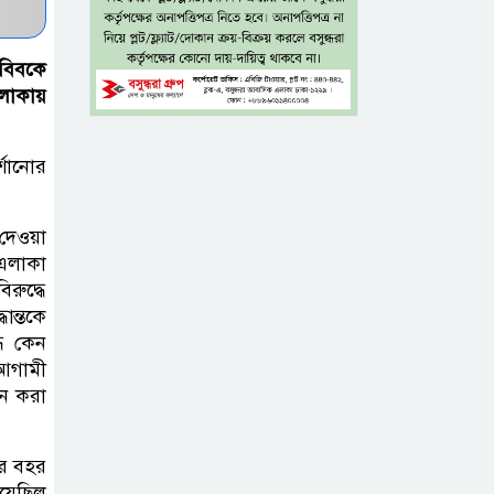
প্রবীণদের জন্য
এমআরএনএ ফ্লু টিকা
াবিবকে
এলাকায়
ব্যবহৃত রাখি
ডাস্টবিনে ফেলেন?
ভুলেও নয়, জেনে
্শানোর
নিন কী করা উচিত
 দেওয়া
বেসরকারি জ্বালানি
 এলাকা
তেল আমদানিতে
রুদ্ধে
বিশেষ সুবিধার
ান্তকে
ধে কেন
অভিযোগ ভিত্তিহীন: জ্বালানি বিভাগ
 আগামী
ান করা
শেখ হাসিনা চাইলেই
কি দেশে ফিরতে
ের বহর
পারবেন?
িয়েছিল