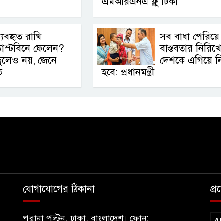
এমআরএনএ ফ্লু টিকা
্যবহৃত রাখি
সব বাধা পেরিয়ে
াস্টবিনে ফেলেন?
বাস্তবতার নিরিখে
ুলেও নয়, জেনে
দেশকে এগিয়ে ন
ত
হবে: প্রধানমন্ত্রী
যোগাযোগের ঠিকানা
প্
পুরানা পল্টন, ঢাকা, বাংলাদেশ। ফোন: