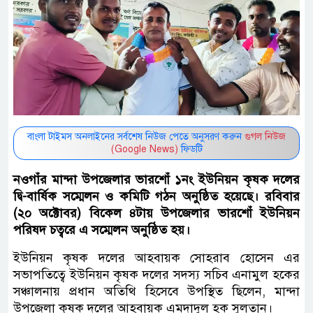
বাংলা টাইমস অনলাইনের সর্বশেষ নিউজ পেতে অনুসরণ করুন
গুগল নিউজ
(Google News)
ফিডটি
নওগাঁর মান্দা উপজেলার ভারশোঁ ১নং ইউনিয়ন কৃষক দলের
দ্বি-বার্ষিক সম্মেলন ও কমিটি গঠন অনুষ্ঠিত হয়েছে। রবিবার
(২০ অক্টোবর) বিকেল ৪টায় উপজেলার ভারশোঁ ইউনিয়ন
পরিষদ চত্বরে এ সম্মেলন অনুষ্ঠিত হয়।
ইউনিয়ন কৃষক দলের আহবায়ক সোহরাব হোসেন এর
সভাপতিত্বে ইউনিয়ন কৃষক দলের সদস্য সচিব এনামুল হকের
সঞ্চালনায় প্রধান অতিথি হিসেবে উপস্থিত ছিলেন, মান্দা
উপজেলা কৃষক দলের আহবায়ক এমদাদুল হক সুলতান।