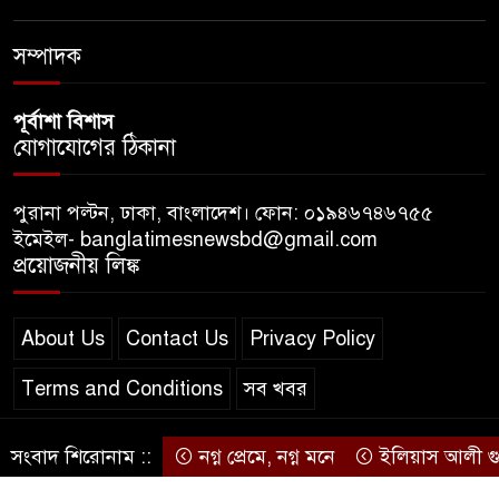
ডিজিটাল প্ল্যাটফর্ম কীভাবে বদলে
সম্পাদক
দিচ্ছে রাজনীতি?
পূর্বাশা বিশাস
যোগাযোগের ঠিকানা
পুরানা পল্টন, ঢাকা, বাংলাদেশ। ফোন: ০১৯৪৬৭৪৬৭৫৫
ইমেইল- banglatimesnewsbd@gmail.com
প্রয়োজনীয় লিঙ্ক
About Us
Contact Us
Privacy Policy
Terms and Conditions
সব খবর
সংবাদ শিরোনাম ::
নগ্ন প্রেমে, নগ্ন মনে
ইলিয়াস আলী গুমের ঘট
© স্বত্ব বাংলা-টাইমস ২০২০-২০২৪