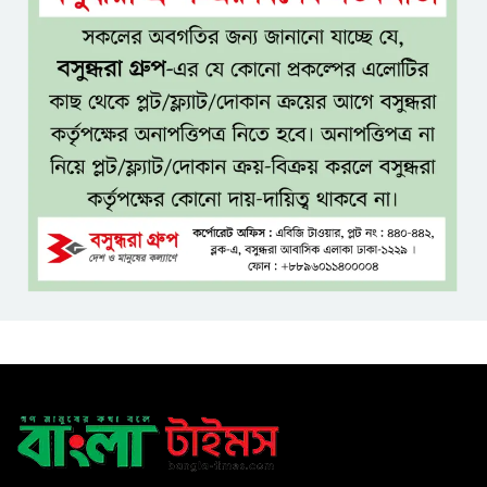
২৩ লাখ টাকার আর্থিক অনুদানের
চেক বিতরণ
ধলেশ্বরী থেকে অবৈধ বালু উত্তোলন,
হুমকিতে শামসুল হক সেতু
বঙ্গভবনের নতুন বাসিন্দা কি মির্জা
ফখরুল? বিএনপিতে জোর
আলোচনা, সিদ্ধান্ত নেবেন তারেক
রহমান
নদীদূষণ রোধে সমন্বিত ও কঠোর
পদক্ষেপের নির্দেশ প্রধানমন্ত্রীর
বাংলাদেশে এলো থাইল্যান্ডের শীর্ষ
কফি ব্র্যান্ড ‘ক্যাফে আমাজন