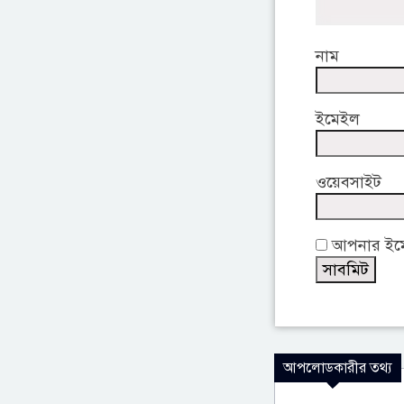
নাম
ইমেইল
ওয়েবসাইট
আপনার ইমেই
আপলোডকারীর তথ্য