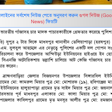
নলাইনের সর্বশেষ নিউজ পেতে অনুসরণ করুন
গুগল নিউজ (Goo
News)
ফিডটি
ে ভারতীয় গাঁজাসহ চার মাদক পাচারকারীকে গ্রেফতার করেছে পুলি
রি) দুপুর ২ টার দিকে মাধবপুর থানাধীন তেলিয়াপাড়া (হরষপুর)
এম. বুলবুল আহম্মেদ এর নেতৃত্বে পুলিশের একটি দল গোপন স
পরিচালনা করে উপজেলার আন্দিউড়া ইউনিয়নের হাইওয়ে ইন হ
সিএনজি অটোরিকশায় তল্লাশি চালিয়ে আট কেজি গাঁজাসহ চার
ফতার করেন।
ো, ব্রাহ্মণবাড়িয়া জেলার বিজয়নগর উপজেলার সিঙ্গারবিল ইউন
া গ্রামের মো: কামরুল মিয়ার পুত্র মো: মোশারফ (১৯), হবিগঞ্জের ম
য়নের হালুয়াপাড়া গ্রামের মৃত সাইদ মিয়ার পুত্র মো: জয়নাল
রসভার পূর্ব মাধবপুর এলাকার মো: কালা মিয়ার পুত্র মো: 
পজেলার কাবিলপুর গ্রামের মৃত মনসুর আলীর পুত্র মো: রমজান