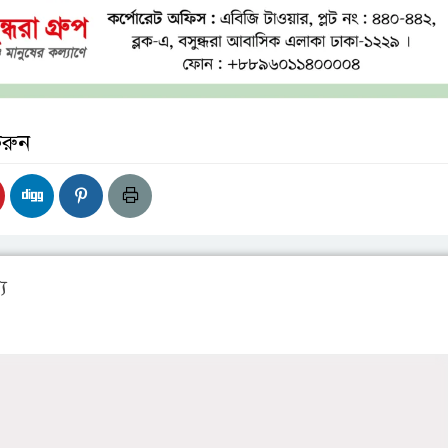
করুন
য