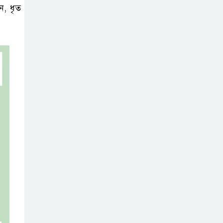
ন, ধৃত
ব্যবহৃত রাখি
ডাস্টবিনে ফেলেন?
ভুলেও নয়, জেনে
নিন কী করা উচিত
বেসরকারি জ্বালানি
তেল আমদানিতে
বিশেষ সুবিধার
অভিযোগ ভিত্তিহীন: জ্বালানি বিভাগ
শেখ হাসিনা চাইলেই
কি দেশে ফিরতে
পারবেন?