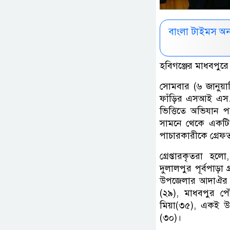
বাংলা টাইমস অ
হবিগঞ্জের মাধবপুর
সোমবার (৬ জানুয়া
ফাঁড়ির এসআই এস.
ভিত্তিতে অভিযান 
সামনে থেকে একটি 
পাচারকারীকে গ্রে
গ্রেপ্তারকৃতরা হল
দুলালপুর পূর্বপাড়
উপজেলার আদাঐর ইউনি
(২৯), মাধবপুর পৌ
মিয়া(৩৫), একই উ
(৩০)।