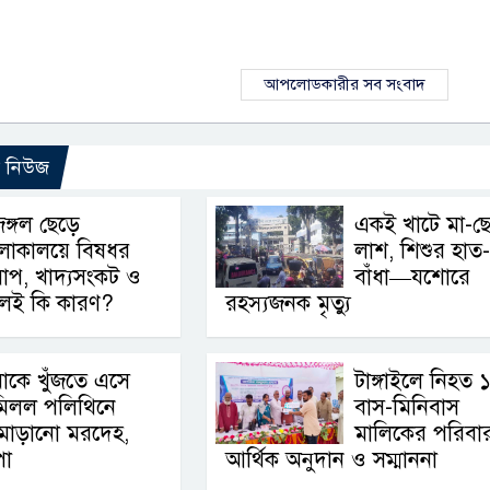
আপলোডকারীর সব সংবাদ
ো নিউজ
ঙ্গল ছেড়ে
একই খাটে মা-ছ
লোকালয়ে বিষধর
লাশ, শিশুর হাত
াপ, খাদ্যসংকট ও
বাঁধা—যশোরে
থলই কি কারণ?
রহস্যজনক মৃত্যু
াকে খুঁজতে এসে
টাঙ্গাইলে নিহত 
মিলল পলিথিনে
বাস-মিনিবাস
মোড়ানো মরদেহ,
মালিকের পরিবা
পা
আর্থিক অনুদান ও সম্মাননা