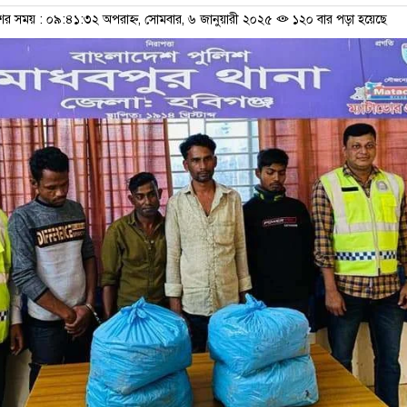
শের সময় : ০৯:৪১:৩২ অপরাহ্ন, সোমবার, ৬ জানুয়ারী ২০২৫
১২০ বার পড়া হয়েছে