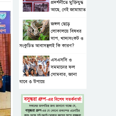
প্রদর্শনীতে মুক্তিযুদ্ধ
আছে, নেই জামায়াত
জঙ্গল ছেড়ে
লোকালয়ে বিষধর
সাপ, খাদ্যসংকট ও
সংকুচিত আবাসস্থলই কি কারণ?
এসএসসি ও
সমমানের ফল
সোমবার, জানা
যাবে ৩ উপায়ে
একই খাটে মা-
ছেলের লাশ, শিশুর
হাত-পা বাঁধা—