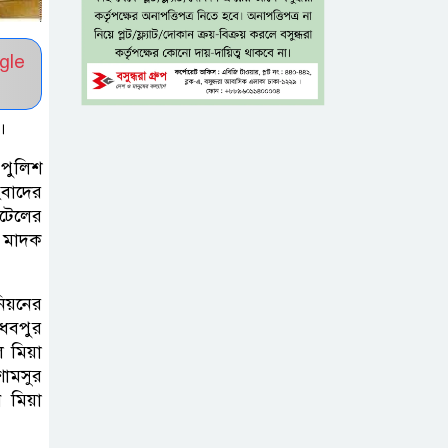
যশোরে রহস্যজনক মৃত্যু
মাকে খুঁজতে এসে
gle
মিলল পলিথিনে
মোড়ানো মরদেহ,
শ।
মেলেনি মাথা ও পা
 পুলিশ
ংবাদের
কম বয়সেই
োটেলের
বন্ধ্যাত্বের ঝুঁকি?
 মাদক
নারীদের ৩ লক্ষণে
সতর্ক হওয়ার পরামর্শ
িয়নের
াধবপুর
ইনফ্লুয়েঞ্জা ঠেকাতে
 মিয়া
নতুন আশার আলো,
শামসুর
প্রবীণদের জন্য
 মিয়া
এমআরএনএ ফ্লু টিকা