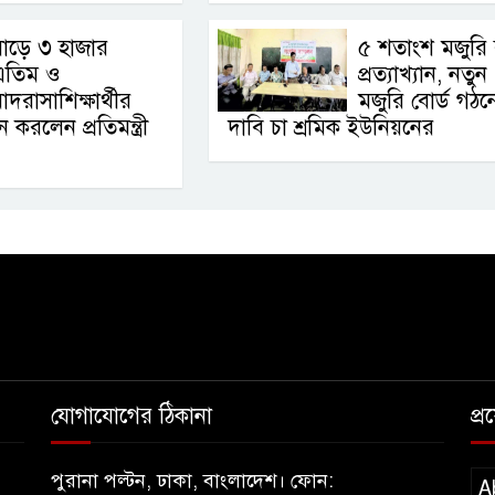
াড়ে ৩ হাজার
৫ শতাংশ মজুরি বৃ
এতিম ও
প্রত্যাখ্যান, নতুন
াদরাসাশিক্ষার্থীর
মজুরি বোর্ড গঠন
রলেন প্রতিমন্ত্রী
দাবি চা শ্রমিক ইউনিয়নের
যোগাযোগের ঠিকানা
প্
পুরানা পল্টন, ঢাকা, বাংলাদেশ। ফোন:
A