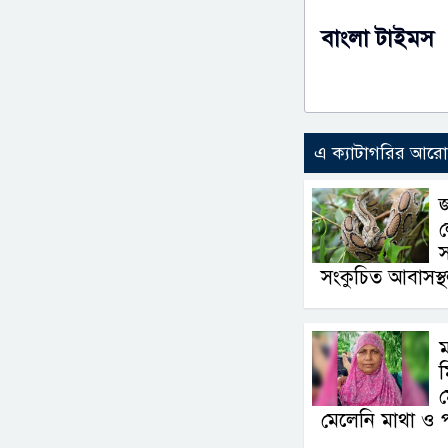
বাংলা টাইমস
এ ক্যাটাগরির আর
জ
স
সংকুচিত আবাসস্
ম
মেলেনি মাথা ও 