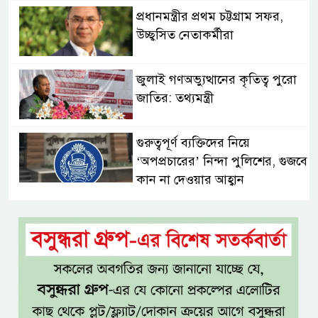
প্রধানমন্ত্রীর প্রথম চট্টগ্রাম সফর,
উচ্ছ্বসিত নেতাকর্মীরা
জুলাই গণঅভ্যুত্থানের কৃতিত্ব পুরো
জাতির: তথ্যমন্ত্রী
গুরুত্বপূর্ণ ব্যক্তিদের নিয়ে
‘অপপ্রচারের’ নিন্দা পুলিশের, গুজবে
কান না দেওয়ার আহ্বান
শেখ হাসিনার দিল্লির সংবাদ
সম্মেলনের সঙ্গে ভারত সরকারের
সম্পৃক্ততা নেই: জয়সোয়াল
টাঙ্গাইলে নিহত ১৪ বাস-মিনিবাস
মালিকের পরিবারকে আর্থিক অনুদান