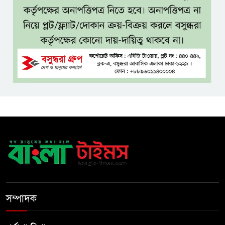
ও সম্মাননা
সাড়ে ৩ হাজার এতিম ও
মাদরাসাশিক্ষার্থীর খাবারের
আয়োজন করলেন প্রতিমন্ত্রী টুকু
অপ-সাংবাদিকতা পরিহার করে
দায়িত্বশীল ভূমিকা রাখতে হবে
ঢাবি নিয়ে মন্তব্য: ব্যারিস্টার ফুয়াদের
কাছে শত কোটি টাকা ক্ষতিপূরণ
দাবি
ধ্বংসস্তূপের ওপরই বারবার ক্ষমতায়
আসে বিএনপি: মির্জা ফখরুল
সম্পাদক