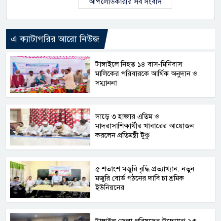
আপলোডকারীর সব সংবাদ
এ ক্যাটাগরির আরো নিউজ
টাঙ্গাইলে নিহত ১৪ বাস-মিনিবাস
মালিকের পরিবারকে আর্থিক অনুদান ও
সম্মাননা
সাড়ে ৩ হাজার এতিম ও
মাদরাসাশিক্ষার্থীর খাবারের আয়োজন
করলেন প্রতিমন্ত্রী টুকু
৫ শতাংশ মজুরি বৃদ্ধি প্রত্যাখ্যান, নতুন
মজুরি বোর্ড গঠনের দাবি চা শ্রমিক
ইউনিয়নের