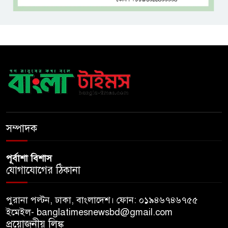
বঙ্গভবনের নতুন বাসিন্দা কি মির্জা
ফখরুল? বিএনপিতে জোর
আলোচনা, সিদ্ধান্ত নেবেন তারেক
রহমান
নদীদূষণ রোধে সমন্বিত ও কঠোর
পদক্ষেপের নির্দেশ প্রধানমন্ত্রীর
বাংলাদেশে এলো থাইল্যান্ডের শীর্ষ
সম্পাদক
কফি ব্র্যান্ড ‘ক্যাফে আমাজন
পূর্বাশা বিশাস
যোগাযোগের ঠিকানা
পুরানা পল্টন, ঢাকা, বাংলাদেশ। ফোন: ০১৯৪৬৭৪৬৭৫৫
ইমেইল- banglatimesnewsbd@gmail.com
প্রয়োজনীয় লিঙ্ক