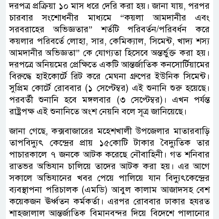
দরপত্র প্রক্রিয়া ১০ মাস ধরে দেরি করা হয়। জানা যায়, পরপর
চারবার সংশোধনীর মাধ্যমে “কয়লা আমদানীর এবং
সরবরাহের অভিজ্ঞতার” শর্তটি পরিবর্তন/পরিবর্ধন করে
কয়লার পরিবর্তে লোহা, সার, কেমিক্যাল, সিমেন্ট, খাদ্য শস্য
আমদানীর অভিজ্ঞতা” কে যোগ্যতা হিসেবে অন্তর্ভুক্ত করা হয়।
দরপত্রে অনিয়মের প্রেক্ষিতে একটি আন্তর্জাতিক কনসোর্টিয়ামের
বিরুদ্ধে হাইকোর্টে রিট করে মেঘনা গ্রুপের ইউনিক সিমেন্ট।
সুপ্রিম কোর্টে রোববার (১ সেপ্টেম্বর) এই শুনানি শুরু হয়েছে।
পরবর্তী শুনানি হবে মঙ্গলবার (৩ সেপ্টেম্বর)। এখন পর্যন্ত
রাষ্ট্রপক্ষ এই শুনানিতে অংশ নেয়নি বলে সূত্র জানিয়েছে।
জানা গেছে, কক্সবাজারের মহেশখালী উপজেলার মাতারবাড়ি
তাপবিদ্যুৎ কেন্দ্রের প্রায় ১৫কোটি টাকার বৈদ্যুতিক তার
পাচারকালে ৭ জনকে আটক করেছে নৌবাহিনী। গত শনিবার
রাতভর অভিযান চালিয়ে তাদের আটক করা হয়। এর আগে
সকালে অভিযানের খবর পেয়ে পালিয়ে যান বিদ্যুৎকেন্দ্রের
ব্যবস্থাপনা পরিচালক (এমডি) আবুল কালাম আজাদসহ বেশ
কয়েকজন ঊর্ধ্বতন কর্মকর্তা। এরপর রোববার ঢাকার হযরত
শাহজালাল আন্তর্জাতিক বিমানবন্দর দিয়ে বিদেশে পালানোর