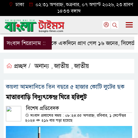
ঢাকা
০২:৩১ অপরাহ্ন, শুক্রবার, ০৭ অগাস্ট ২০২৬, ২৩ শ্রাবণ
১৪৩৩ বঙ্গাব্দ
সংবাদ শিরোনাম ::
সড়কে একদিনে প্রাণ গেল ১৬ জনের, সিলেটে বাস সং
প্রচ্ছদ /
অনান্য
জাতীয়
জাতীয়
,
,
কয়লা আমদানিতে তিন বছরে ৫ হাজার কোটি লুটের ছক
মাতারবাড়ি বিদ্যুৎকেন্দ্র ঘিরে হরিলুট
বিশেষ প্রতিবেদক
সংবাদ প্রকাশের সময় : ০৮:২৪:৫৫ অপরাহ্ন, রবিবার, ১ সেপ্টেম্বর
২০২৪
২১৬ বার পড়া হয়েছে