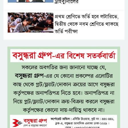
ট্রাইব্যুনালের
প্রথম শ্রেণিতে ভর্তি হবে লটারিতে,
দ্বিতীয় থেকে নবম শ্রেণিতে থাকছে
ভর্তি পরীক্ষা
৫ শতাংশ মজুরি বৃদ্ধি প্রত্যাখ্যান,
নতুন মজুরি বোর্ড গঠনের দাবি চা
শ্রমিক ইউনিয়নের
টাঙ্গাইল জেলা পরিষদের উদ্যোগে
২৩ লাখ টাকার আর্থিক অনুদানের
চেক বিতরণ
ধলেশ্বরী থেকে অবৈধ বালু উত্তোলন,
হুমকিতে শামসুল হক সেতু