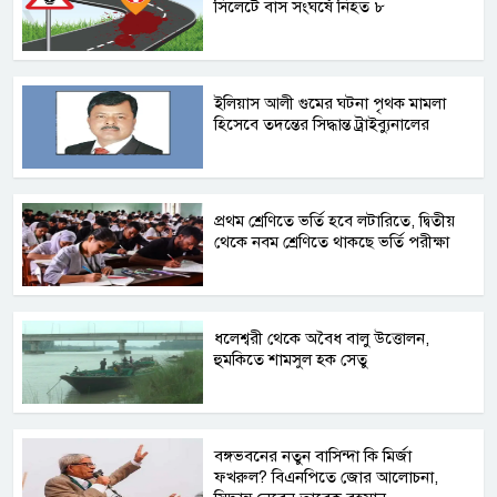
সিলেটে বাস সংঘর্ষে নিহত ৮
ইলিয়াস আলী গুমের ঘটনা পৃথক মামলা
হিসেবে তদন্তের সিদ্ধান্ত ট্রাইব্যুনালের
প্রথম শ্রেণিতে ভর্তি হবে লটারিতে, দ্বিতীয়
থেকে নবম শ্রেণিতে থাকছে ভর্তি পরীক্ষা
ধলেশ্বরী থেকে অবৈধ বালু উত্তোলন,
হুমকিতে শামসুল হক সেতু
বঙ্গভবনের নতুন বাসিন্দা কি মির্জা
ফখরুল? বিএনপিতে জোর আলোচনা,