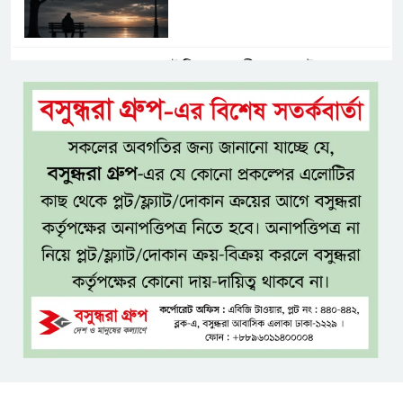
ইলিয়াস আলী গুমের ঘটনা পৃথক
মামলা হিসেবে তদন্তের সিদ্ধান্ত
ট্রাইব্যুনালের
প্রথম শ্রেণিতে ভর্তি হবে লটারিতে,
দ্বিতীয় থেকে নবম শ্রেণিতে থাকছে
ভর্তি পরীক্ষা
৫ শতাংশ মজুরি বৃদ্ধি প্রত্যাখ্যান,
নতুন মজুরি বোর্ড গঠনের দাবি চা
শ্রমিক ইউনিয়নের
টাঙ্গাইল জেলা পরিষদের উদ্যোগে
২৩ লাখ টাকার আর্থিক অনুদানের
চেক বিতরণ