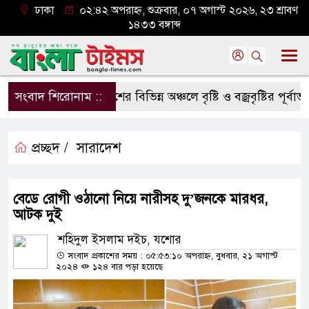
ঢাকা
০২:৪২ অপরাহ্ন, শুক্রবার, ০৭ অগাস্ট ২০২৬, ২৩ শ্রাবণ
১৪৩৩ বঙ্গাব্দ
সংবাদ শিরোনাম ::
দেশের বিভিন্ন অঞ্চলে বৃষ্টি ও বজ্রবৃষ্টির পূর্বাভাস, 
প্রচ্ছদ /
সারাদেশ
বেডে রোগী ওঠানো নিয়ে নারীসহ দু’জনকে মারধর,
আটক দুই
শহিদুল ইসলাম দইচ, যশোর
সংবাদ প্রকাশের সময় : ০৫:৫৩:১০ অপরাহ্ন, বুধবার, ২১ অগাস্ট
২০২৪
১২৪ বার পড়া হয়েছে