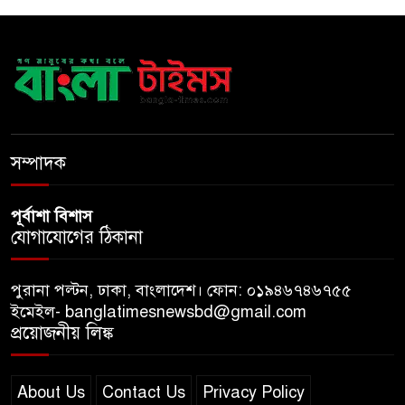
ধলেশ্বরী থেকে অবৈধ বালু উত্তোলন,
হুমকিতে শামসুল হক সেতু
বঙ্গভবনের নতুন বাসিন্দা কি মির্জা
ফখরুল? বিএনপিতে জোর
সম্পাদক
আলোচনা, সিদ্ধান্ত নেবেন তারেক
রহমান
পূর্বাশা বিশাস
যোগাযোগের ঠিকানা
পুরানা পল্টন, ঢাকা, বাংলাদেশ। ফোন: ০১৯৪৬৭৪৬৭৫৫
ইমেইল- banglatimesnewsbd@gmail.com
প্রয়োজনীয় লিঙ্ক
About Us
Contact Us
Privacy Policy