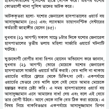
হামলাকারীদের পুলিশের হাতে সোপর্দ করে। এরপর যশোর
কোতয়ালী থানা পুলিশ তাদের আটক করে।
আটককৃতরা হলো- যশোর জেনারেল হাসপাতালের ওয়ার্ড বয়
আসাদুজ্জামান (৫০) এবং ল্যাবস্কান ডায়াগনস্টিক সেন্টারের
কর্মচারী জাহাঙ্গীর হেসেন (৪৫)।
বুধবার (২১ আগস্ট) সকাল সাড়ে ৮টার দিকে যশোর জেনারেল
হাসপাতালের তৃতীয় তলায় মহিলা সার্জারি ওয়ার্ডে ঘটনাটি
ঘটেছে।
ভুক্তভোগী রোগীর বাবা রিপন হোসেন অভিযোগ করে জানান,
বুধবার (২১ আগস্ট) ভোরে মেয়েকে যশোর জেনারেল
হাসপাতালে সার্জারি ওয়ার্ডে ভর্তি করাই। বেড খালি না থাকায়
ওয়ার্ডের বাইরে ফ্লোরে থেকে চিকিৎসা নেই। একপর্যায়ে
ওয়ার্ডের ভেতরে বেড খালি হলে সেই বেডে আমার মেয়েকে
হস্তান্তর করার চেষ্টা করি। এ সময় হাসপাতালের ওয়ার্ড বয়
আসাদুজ্জামান এসে আমাদের বাধাঁ দেয় এবং বলে এই বেডে
তার রোগী উঠবে। আগে থেকে নাকি বেড ঠিক করা রয়েছে। এ
বিষয় নিয়ে বাকবিতণ্ডার একপর্যায়ে আসাদুজ্জামান রিপন