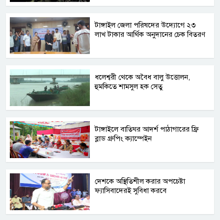
টাঙ্গাইল জেলা পরিষদের উদ্যোগে ২৩
লাখ টাকার আর্থিক অনুদানের চেক বিতরণ
ধলেশ্বরী থেকে অবৈধ বালু উত্তোলন,
হুমকিতে শামসুল হক সেতু
টাঙ্গাইলে বাতিঘর আদর্শ পাঠাগারের ফ্রি
ব্লাড গ্রুপিং ক্যাম্পেইন
দেশকে অস্থিতিশীল করার অপচেষ্টা
ফ্যাসিবাদেরই সুবিধা করবে