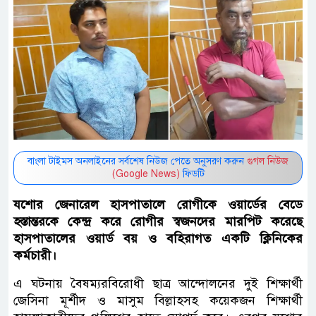
বাংলা টাইমস অনলাইনের সর্বশেষ নিউজ পেতে অনুসরণ করুন
গুগল নিউজ
(Google News)
ফিডটি
যশোর জেনারেল হাসপাতালে রোগীকে ওয়ার্ডের বেডে
হস্তান্তরকে কেন্দ্র করে রোগীর স্বজনদের মারপিট করেছে
হাসপাতালের ওয়ার্ড বয় ও বহিরাগত একটি ক্লিনিকের
কর্মচারী।
এ ঘটনায় বৈষম্যরবিরোধী ছাত্র আন্দোলনের দুই শিক্ষার্থী
জেসিনা মূর্শীদ ও মাসুম বিল্লাহসহ কয়েকজন শিক্ষার্থী