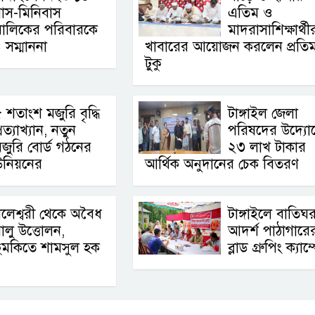
াস-মিনিবাস
এতিম ও
মালিকের পরিবারকে
মাদরাসাশিক্ষার্থী
 সম্মাননা
খাবারের আয়োজন করলেন প্রতিমন্ত
টুকু
 শতাংশ মজুরি বৃদ্ধি
টাঙ্গাইল জেলা
্রত্যাখ্যান, নতুন
পরিষদের উদ্যো
জুরি বোর্ড গঠনের
২৩ লাখ টাকার
উনিয়নের
আর্থিক অনুদানের চেক বিতরণ
লেশ্বরী থেকে অবৈধ
টাঙ্গাইলে বাতিঘ
ালু উত্তোলন,
আদর্শ পাঠাগারের 
ুমকিতে শামসুল হক
ব্লাড গ্রুপিং ক্যাম