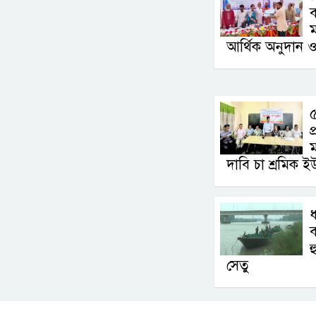
ব
আর্থিক অনুদান ও
৫
প
ম
দাবি চা শ্রমিক ই
ধ
ব
হ
সেতু