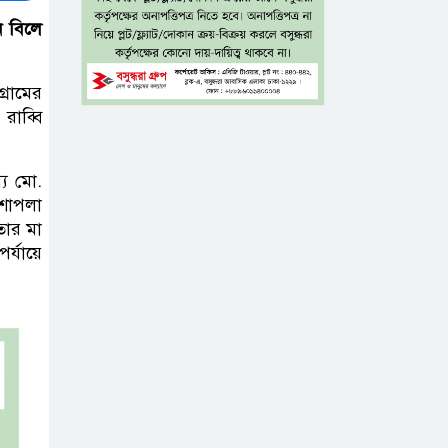
আনভীর
ে বিলে
সেবার মানসিকতা
ছাড়া
্রামের
রাব্বি
চিকিৎসাব্যবস্থার
মানোন্নয়ন সম্ভব নয়: প্রধানমন্ত্রী
্য মো.
বিদ্যুৎ-জ্বালানি নিয়ে
 শাপলা
অস্থিতিশীলতা
তার মা
্যায়ে
সৃষ্টিতে সক্রিয় চক্র:
প্রধানমন্ত্রী
তনু হত্যা মামলায়
সাবেক সেনাসদস্য
হাফিজুর রহমানকে
পুনরায় গ্রেপ্তার