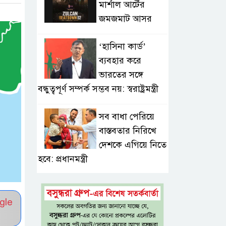
মার্শাল আর্টের
জমজমাট আসর
‘হাসিনা কার্ড’
ব্যবহার করে
ভারতের সঙ্গে
বন্ধুত্বপূর্ণ সম্পর্ক সম্ভব নয়: স্বরাষ্ট্রমন্ত্রী
সব বাধা পেরিয়ে
বাস্তবতার নিরিখে
দেশকে এগিয়ে নিতে
হবে: প্রধানমন্ত্রী
নীরবে এতিম
শিশুদের পাশে
gle
সায়েম সোবহান