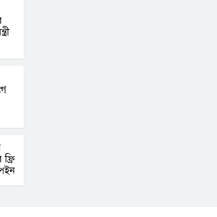
র
্রী
গে
র
ফ্রি
্পেইন