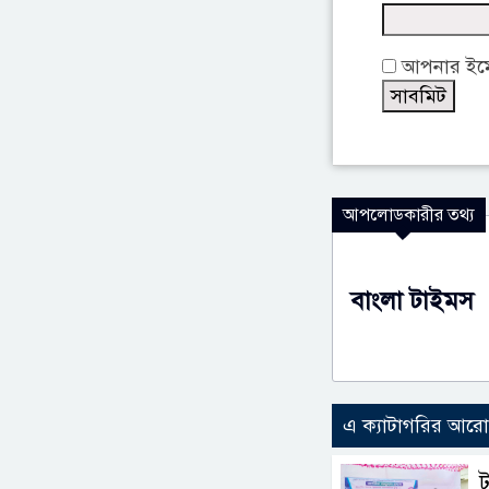
আপনার ইমেই
আপলোডকারীর তথ্য
বাংলা টাইমস
এ ক্যাটাগরির আর
ট