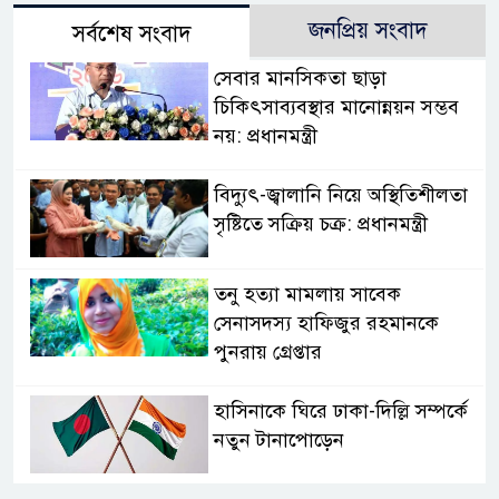
জনপ্রিয় সংবাদ
সর্বশেষ সংবাদ
সেবার মানসিকতা ছাড়া
চিকিৎসাব্যবস্থার মানোন্নয়ন সম্ভব
নয়: প্রধানমন্ত্রী
বিদ্যুৎ-জ্বালানি নিয়ে অস্থিতিশীলতা
সৃষ্টিতে সক্রিয় চক্র: প্রধানমন্ত্রী
তনু হত্যা মামলায় সাবেক
সেনাসদস্য হাফিজুর রহমানকে
পুনরায় গ্রেপ্তার
হাসিনাকে ঘিরে ঢাকা-দিল্লি সম্পর্কে
নতুন টানাপোড়েন