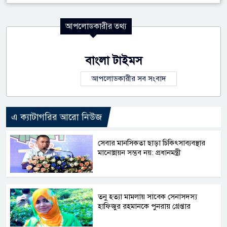
আপলোডকারীর তথ্য
বাংলা টাইমস
আপলোডকারীর সব সংবাদ
এ ক্যাটাগরির আরো নিউজ
সেবার মানসিকতা ছাড়া চিকিৎসাব্যবস্থার
মানোন্নয়ন সম্ভব নয়: প্রধানমন্ত্রী
তনু হত্যা মামলায় সাবেক সেনাসদস্য
হাফিজুর রহমানকে পুনরায় গ্রেপ্তার