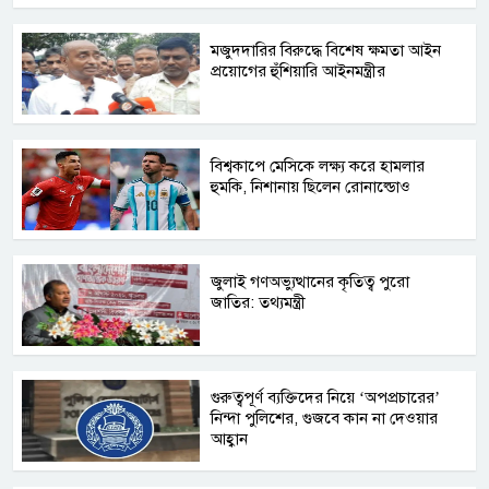
মজুদদারির বিরুদ্ধে বিশেষ ক্ষমতা আইন
প্রয়োগের হুঁশিয়ারি আইনমন্ত্রীর
বিশ্বকাপে মেসিকে লক্ষ্য করে হামলার
হুমকি, নিশানায় ছিলেন রোনাল্ডোও
জুলাই গণঅভ্যুত্থানের কৃতিত্ব পুরো
জাতির: তথ্যমন্ত্রী
গুরুত্বপূর্ণ ব্যক্তিদের নিয়ে ‘অপপ্রচারের’
নিন্দা পুলিশের, গুজবে কান না দেওয়ার
আহ্বান