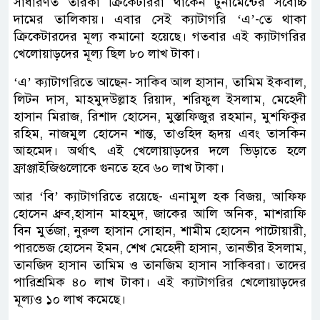
সাধারণত তারকা ক্রিকেটাররা থাকেন টুর্নামেন্টের সর্বোচ্চ
দামের তালিকায়। এবার সেই ক্যাটাগরি ‘এ’-তে থাকা
ক্রিকেটারদের মূল্য কমানো হয়েছে। গতবার এই ক্যাটাগরির
খেলোয়াড়দের মূল্য ছিল ৮০ লাখ টাকা।
‘এ’ ক্যাটাগরিতে আছেন- সাকিব আল হাসান, তামিম ইকবাল,
লিটন দাস, মাহমুদউল্লাহ রিয়াদ, শরিফুল ইসলাম, মেহেদী
হাসান মিরাজ, রিশাদ হোসেন, মুস্তাফিজুর রহমান, মুশফিকুর
রহিম, নাজমুল হোসেন শান্ত, তাওহিদ হৃদয় এবং তাসকিন
আহমেদ। অর্থাৎ এই খেলোয়াড়দের দলে ভিড়াতে হলে
ফ্রাঞ্জাইজিগুলোকে গুনতে হবে ৬০ লাখ টাকা।
আর ‘বি’ ক্যাটাগরিতে রয়েছে- এনামুল হক বিজয়, আফিফ
হোসেন ধ্রুব,হাসান মাহমুদ, জাকের আলি অনিক, মাশরাফি
বিন মুর্তজা, নুরুল হাসান সোহান, শামীম হোসেন পাটোয়ারী,
পারভেজ হোসেন ইমন, শেখ মেহেদী হাসান, তানভীর ইসলাম,
তানজিদ হাসান তামিম ও তানজিম হাসান সাকিবরা। তাদের
পারিশ্রমিক ৪০ লাখ টাকা। এই ক্যাটাগরির খেলোয়াড়দের
মূল্যও ১০ লাখ কমেছে।