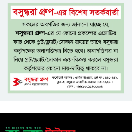
মজুদদারির বিরুদ্ধে বিশেষ ক্ষমতা
আইন প্রয়োগের হুঁশিয়ারি আইনমন্ত্রীর
বিশ্বকাপে মেসিকে লক্ষ্য করে
হামলার হুমকি, নিশানায় ছিলেন
রোনাল্ডোও
প্রধানমন্ত্রীর প্রথম চট্টগ্রাম সফর,
উচ্ছ্বসিত নেতাকর্মীরা
জুলাই গণঅভ্যুত্থানের কৃতিত্ব পুরো
জাতির: তথ্যমন্ত্রী
গুরুত্বপূর্ণ ব্যক্তিদের নিয়ে
‘অপপ্রচারের’ নিন্দা পুলিশের, গুজবে
কান না দেওয়ার আহ্বান