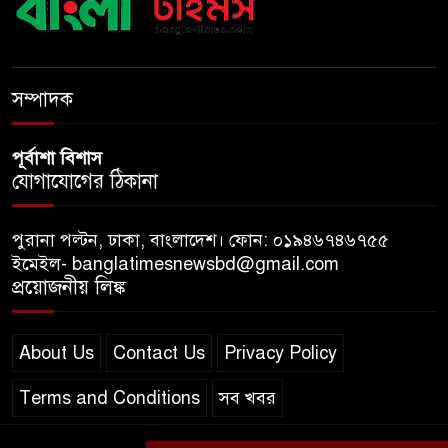
শেখ হাসিনার দিল্লির সংবাদ
সম্মেলনের সঙ্গে ভারত সরকারের
সম্পৃক্ততা নেই: জয়সোয়াল
সম্পাদক
পূর্বাশা বিশাস
যোগাযোগের ঠিকানা
পুরানা পল্টন, ঢাকা, বাংলাদেশ। ফোন: ০১৯৪৬৭৪৬৭৫৫
ইমেইল- banglatimesnewsbd@gmail.com
প্রয়োজনীয় লিঙ্ক
About Us
Contact Us
Privacy Policy
Terms and Conditions
সব খবর