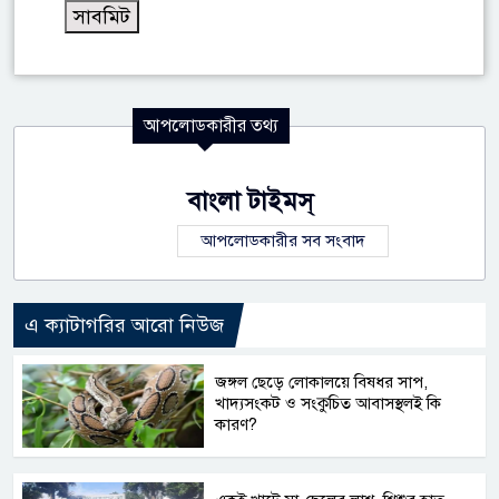
আপলোডকারীর তথ্য
বাংলা টাইমস্
আপলোডকারীর সব সংবাদ
এ ক্যাটাগরির আরো নিউজ
জঙ্গল ছেড়ে লোকালয়ে বিষধর সাপ,
খাদ্যসংকট ও সংকুচিত আবাসস্থলই কি
কারণ?