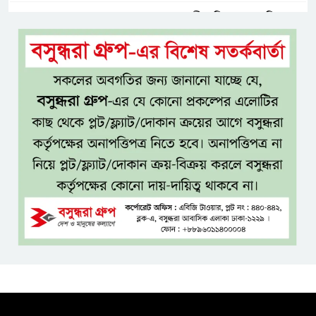
শ্যামনগরবাসীর নিরাপদ পানির
অধিকার নিশ্চিত করতে হাইকোর্টের
রুল
জামায়াতের প্রদর্শনীতে মুক্তিযুদ্ধ
আছে, নেই জামায়াত
জঙ্গল ছেড়ে লোকালয়ে বিষধর সাপ,
খাদ্যসংকট ও সংকুচিত আবাসস্থলই
কি কারণ?
এসএসসি ও সমমানের ফল
সোমবার, জানা যাবে ৩ উপায়ে
একই খাটে মা-ছেলের লাশ, শিশুর
হাত-পা বাঁধা—যশোরে রহস্যজনক