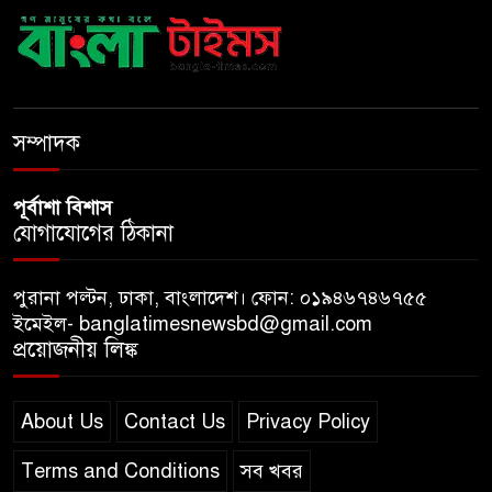
মৃত্যু
মাকে খুঁজতে এসে মিলল পলিথিনে
মোড়ানো মরদেহ, মেলেনি মাথা ও
পা
সম্পাদক
পূর্বাশা বিশাস
যোগাযোগের ঠিকানা
পুরানা পল্টন, ঢাকা, বাংলাদেশ। ফোন: ০১৯৪৬৭৪৬৭৫৫
ইমেইল- banglatimesnewsbd@gmail.com
প্রয়োজনীয় লিঙ্ক
About Us
Contact Us
Privacy Policy
Terms and Conditions
সব খবর