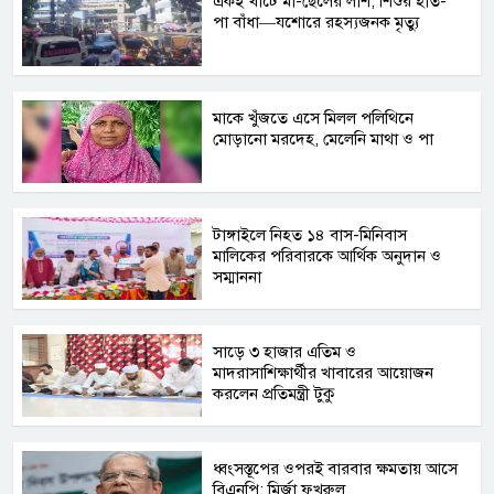
একই খাটে মা-ছেলের লাশ, শিশুর হাত-
পা বাঁধা—যশোরে রহস্যজনক মৃত্যু
মাকে খুঁজতে এসে মিলল পলিথিনে
মোড়ানো মরদেহ, মেলেনি মাথা ও পা
টাঙ্গাইলে নিহত ১৪ বাস-মিনিবাস
মালিকের পরিবারকে আর্থিক অনুদান ও
সম্মাননা
সাড়ে ৩ হাজার এতিম ও
মাদরাসাশিক্ষার্থীর খাবারের আয়োজন
করলেন প্রতিমন্ত্রী টুকু
ধ্বংসস্তূপের ওপরই বারবার ক্ষমতায় আসে
বিএনপি: মির্জা ফখরুল