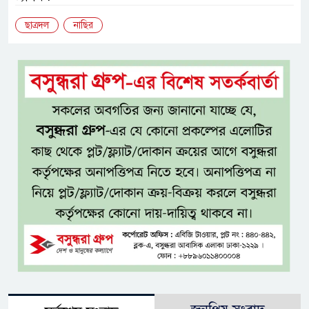
ছাত্রদল
নাছির