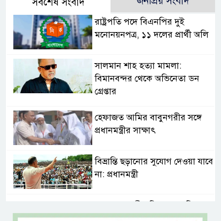
জনপ্রিয় সংবাদ
সর্বশেষ সংবাদ
রাষ্ট্রপতি পদে বিএনপির দুই
মনোনয়নপত্র, ১১ দলের প্রার্থী অলি
সালমান শাহ হত্যা মামলা:
বিমানবন্দর থেকে অভিনেতা ডন
গ্রেপ্তার
হেফাজত আমির বাবুনগরীর সঙ্গে
প্রধানমন্ত্রীর সাক্ষাৎ
বিভ্রান্তি ছড়ানোর সুযোগ দেওয়া যাবে
না: প্রধানমন্ত্রী
শ্যামনগরবাসীর নিরাপদ পানির
অধিকার নিশ্চিত করতে হাইকোর্টের