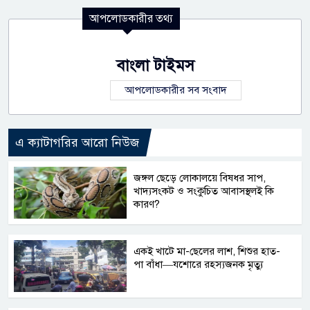
আপলোডকারীর তথ্য
বাংলা টাইমস
আপলোডকারীর সব সংবাদ
এ ক্যাটাগরির আরো নিউজ
জঙ্গল ছেড়ে লোকালয়ে বিষধর সাপ,
খাদ্যসংকট ও সংকুচিত আবাসস্থলই কি
কারণ?
একই খাটে মা-ছেলের লাশ, শিশুর হাত-
পা বাঁধা—যশোরে রহস্যজনক মৃত্যু