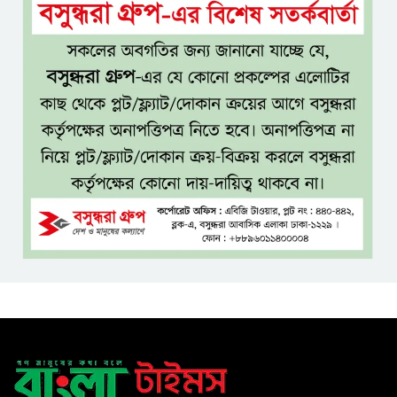
রুল
জামায়াতের প্রদর্শনীতে মুক্তিযুদ্ধ
আছে, নেই জামায়াত
জঙ্গল ছেড়ে লোকালয়ে বিষধর সাপ,
খাদ্যসংকট ও সংকুচিত আবাসস্থলই
কি কারণ?
এসএসসি ও সমমানের ফল
সোমবার, জানা যাবে ৩ উপায়ে
একই খাটে মা-ছেলের লাশ, শিশুর
হাত-পা বাঁধা—যশোরে রহস্যজনক
মৃত্যু