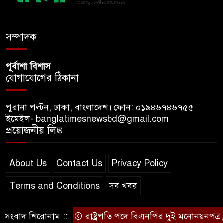
মাকে খুঁজতে এসে মিলল পলিথিনে
মোড়ানো মরদেহ, মেলেনি মাথা ও
পা
সম্পাদক
পূর্বাশা বিশাস
যোগাযোগের ঠিকানা
পুরানা পল্টন, ঢাকা, বাংলাদেশ। ফোন: ০১৯৪৬৭৪৬৭৫৫
ইমেইল- banglatimesnewsbd@gmail.com
প্রয়োজনীয় লিঙ্ক
About Us
Contact Us
Privacy Policy
Terms and Conditions
সব খবর
সংবাদ শিরোনাম ::
রাষ্ট্রপতি পদে বিএনপির দুই মনোনয়নপত্র, ১১ দ
© স্বত্ব বাংলা-টাইমস ২০২০-২০২৪