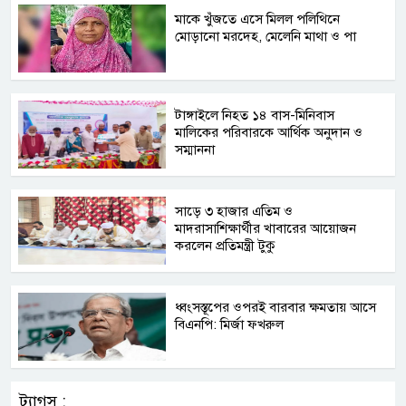
মাকে খুঁজতে এসে মিলল পলিথিনে
মোড়ানো মরদেহ, মেলেনি মাথা ও পা
টাঙ্গাইলে নিহত ১৪ বাস-মিনিবাস
মালিকের পরিবারকে আর্থিক অনুদান ও
সম্মাননা
সাড়ে ৩ হাজার এতিম ও
মাদরাসাশিক্ষার্থীর খাবারের আয়োজন
করলেন প্রতিমন্ত্রী টুকু
ধ্বংসস্তূপের ওপরই বারবার ক্ষমতায় আসে
বিএনপি: মির্জা ফখরুল
ট্যাগস :