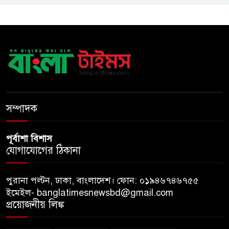
বিভ্রান্তি ছড়ানোর সুযোগ দেওয়া যাবে
না: প্রধানমন্ত্রী
শ্যামনগরবাসীর নিরাপদ পানির
অধিকার নিশ্চিত করতে হাইকোর্টের
রুল
সম্পাদক
পূর্বাশা বিশাস
যোগাযোগের ঠিকানা
পুরানা পল্টন, ঢাকা, বাংলাদেশ। ফোন: ০১৯৪৬৭৪৬৭৫৫
ইমেইল- banglatimesnewsbd@gmail.com
প্রয়োজনীয় লিঙ্ক