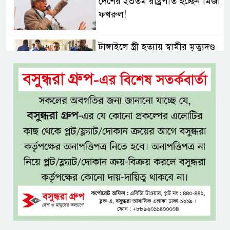
দেশের ২৩তম রাষ্ট্রপতি হচ্ছেন মির্জা
ফখরুল!
টাঙ্গাইলে স্ত্রী হত্যায় স্বামীর মৃত্যুদণ্ড
রাষ্ট্রপতি পদে বিএনপির দুই
মনোনয়নপত্র, ১১ দলের প্রার্থী অলি
সালমান শাহ হত্যা মামলা:
বিমানবন্দর থেকে অভিনেতা ডন
গ্রেপ্তার
হেফাজত আমির বাবুনগরীর সঙ্গে
প্রধানমন্ত্রীর সাক্ষাৎ