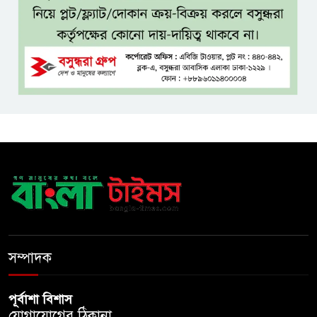
বসুন্ধরায় অ্যামেচার মার্শাল আর্টের
জমজমাট আসর
‘হাসিনা কার্ড’ ব্যবহার করে ভারতের
সঙ্গে বন্ধুত্বপূর্ণ সম্পর্ক সম্ভব নয়:
স্বরাষ্ট্রমন্ত্রী
সব বাধা পেরিয়ে বাস্তবতার নিরিখে
দেশকে এগিয়ে নিতে হবে: প্রধানমন্ত্রী
নীরবে এতিম শিশুদের পাশে সায়েম
সোবহান আনভীর
সম্পাদক
পূর্বাশা বিশাস
যোগাযোগের ঠিকানা