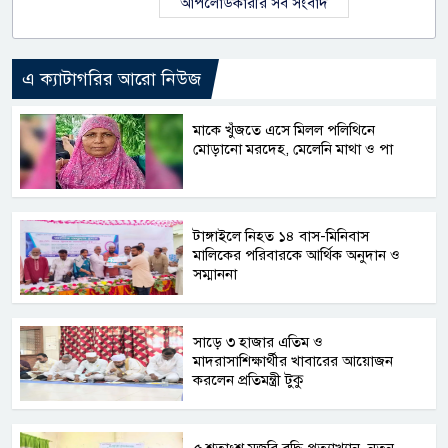
আপলোডকারীর সব সংবাদ
এ ক্যাটাগরির আরো নিউজ
মাকে খুঁজতে এসে মিলল পলিথিনে
মোড়ানো মরদেহ, মেলেনি মাথা ও পা
টাঙ্গাইলে নিহত ১৪ বাস-মিনিবাস
মালিকের পরিবারকে আর্থিক অনুদান ও
সম্মাননা
সাড়ে ৩ হাজার এতিম ও
মাদরাসাশিক্ষার্থীর খাবারের আয়োজন
করলেন প্রতিমন্ত্রী টুকু
৫ শতাংশ মজুরি বৃদ্ধি প্রত্যাখ্যান, নতুন