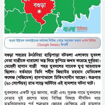
বাংলা টাইমস অনলাইনের সর্বশেষ নিউজ পেতে অনুসরণ করুন
গুগল নিউজ
(Google News)
ফিডটি
বগুড়া শহরের ঠনঠনিয়া হাড়িপাড়া বটতলা এলাকায় যুবদল
নেতা বাপ্পীকে ধারালো অস্ত্র দিয়ে কুপিয়ে জখম করেছে দুর্বৃত্তরা।
মেহেদী হাসান বাপ্পী শহর যুবদলের সাবেক যুগ্ম আহবায়ক
ছিলেন। বর্তমানে তিনি শহীদ জিয়াউর রহমান মেডিকেল
কলেজ (শজিমেক) হাসপাতালে চিকিৎসাধীন আছেন। শুক্রবার
(২০ সেপ্টেম্বর) রাত সাড়ে আটটার এই হামলার ঘটনা ঘটে।
যুবদলের একটি সূত্র জানায়, বাপ্পী এবং সুরুজ নামে যুবদলের
নেতার দুই গ্রুপের মধ্যে বিভিন্ন বিষয়ে দীর্ঘদিন ধরে
মতবিরোধসহ পূর্ব শত্রুতার জেরের প্রেক্ষিতে এই হামলার