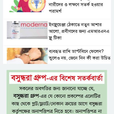
নারীদের ৩ লক্ষণে সতর্ক হওয়ার
পরামর্শ
ইনফ্লুয়েঞ্জা ঠেকাতে নতুন আশার
আলো, প্রবীণদের জন্য এমআরএনএ
ফ্লু টিকা
ব্যবহৃত রাখি ডাস্টবিনে ফেলেন?
ভুলেও নয়, জেনে নিন কী করা উচিত
বেসরকারি জ্বালানি তেল আমদানিতে
বিশেষ সুবিধার অভিযোগ ভিত্তিহীন:
জ্বালানি বিভাগ
শেখ হাসিনা চাইলেই কি দেশে
ফিরতে পারবেন?