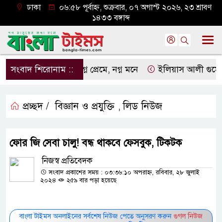
ঢাকা
০৬:৫৮ পূর্বাহ্ন, শুক্রবার, ০৭ অগাস্ট ২০২৬, ২৩ শ্রাবণ
১৪৩৩ বঙ্গাব্দ
সংবাদ শিরোনাম ::
নগ্ন প্রেমে, নগ্ন মনে
ইলিয়াস আলী গুমের ঘটনা 
প্রচ্ছদ /
বিজ্ঞান ও প্রযুক্তি
লিড নিউজ
,
ফোর জি সেবা চালু! বন্ধ থাকবে ফেসবুক, টিকটক
নিজস্ব প্রতিবেদক
সংবাদ প্রকাশের সময় : ০৩:৩৬:১০ অপরাহ্ন, রবিবার, ২৮ জুলাই
২০২৪
২৫৯ বার পড়া হয়েছে
বাংলা টাইমস অনলাইনের সর্বশেষ নিউজ পেতে অনুসরণ করুন
গুগল নিউজ