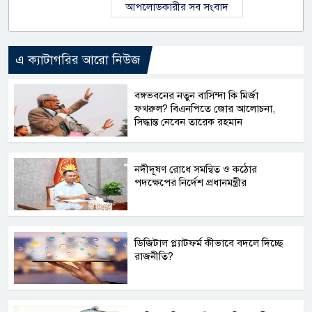
আপলোডকারীর সব সংবাদ
এ ক্যাটাগরির আরো নিউজ
বঙ্গভবনের নতুন বাসিন্দা কি মির্জা
ফখরুল? বিএনপিতে জোর আলোচনা,
সিদ্ধান্ত নেবেন তারেক রহমান
নদীদূষণ রোধে সমন্বিত ও কঠোর
পদক্ষেপের নির্দেশ প্রধানমন্ত্রীর
ডিজিটাল প্ল্যাটফর্ম কীভাবে বদলে দিচ্ছে
রাজনীতি?