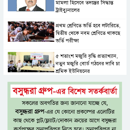
মামলা হিসেবে তদন্তের সিদ্ধান্ত
ট্রাইব্যুনালের
প্রথম শ্রেণিতে ভর্তি হবে লটারিতে,
দ্বিতীয় থেকে নবম শ্রেণিতে থাকছে
ভর্তি পরীক্ষা
৫ শতাংশ মজুরি বৃদ্ধি প্রত্যাখ্যান,
নতুন মজুরি বোর্ড গঠনের দাবি চা
শ্রমিক ইউনিয়নের
টাঙ্গাইল জেলা পরিষদের উদ্যোগে
২৩ লাখ টাকার আর্থিক অনুদানের
চেক বিতরণ
ধলেশ্বরী থেকে অবৈধ বালু উত্তোলন,
হুমকিতে শামসুল হক সেতু