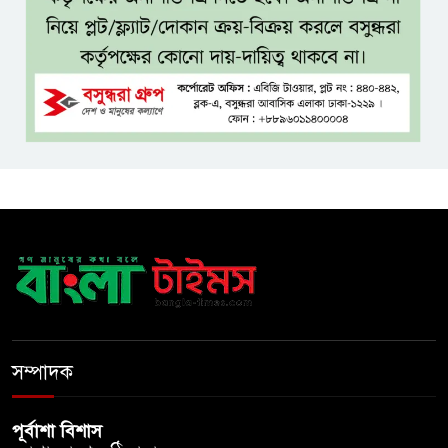
বঙ্গভবনের নতুন বাসিন্দা কি মির্জা
ফখরুল? বিএনপিতে জোর
আলোচনা, সিদ্ধান্ত নেবেন তারেক
রহমান
নদীদূষণ রোধে সমন্বিত ও কঠোর
পদক্ষেপের নির্দেশ প্রধানমন্ত্রীর
বাংলাদেশে এলো থাইল্যান্ডের শীর্ষ
কফি ব্র্যান্ড ‘ক্যাফে আমাজন
ডিজিটাল প্ল্যাটফর্ম কীভাবে বদলে
সম্পাদক
দিচ্ছে রাজনীতি?
পূর্বাশা বিশাস