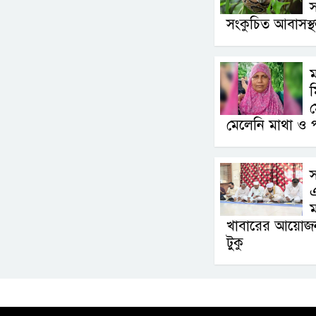
স
সংকুচিত আবাসস্
ম
মেলেনি মাথা ও 
স
ম
খাবারের আয়োজন ক
টুকু