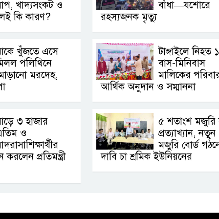
াপ, খাদ্যসংকট ও
বাঁধা—যশোরে
থলই কি কারণ?
রহস্যজনক মৃত্যু
াকে খুঁজতে এসে
টাঙ্গাইলে নিহত 
মিলল পলিথিনে
বাস-মিনিবাস
মোড়ানো মরদেহ,
মালিকের পরিবা
পা
আর্থিক অনুদান ও সম্মাননা
াড়ে ৩ হাজার
৫ শতাংশ মজুরি বৃ
এতিম ও
প্রত্যাখ্যান, নতুন
াদরাসাশিক্ষার্থীর
মজুরি বোর্ড গঠন
রলেন প্রতিমন্ত্রী
দাবি চা শ্রমিক ইউনিয়নের