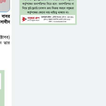
gle
যাবে ৩ উপায়ে
একই খাটে মা-
ন বাবর
ছেলের লাশ, শিশুর
ৎসাধীন
হাত-পা বাঁধা—
যশোরে রহস্যজনক মৃত্যু
্টোবর)
েন তার
মাকে খুঁজতে এসে
মিলল পলিথিনে
মোড়ানো মরদেহ,
মেলেনি মাথা ও পা
কম বয়সেই
বন্ধ্যাত্বের ঝুঁকি?
নারীদের ৩ লক্ষণে
সতর্ক হওয়ার পরামর্শ