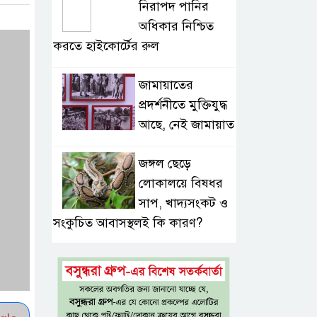
নিরাপদ পানির
অধিকার নিশ্চিত
করতে হাইকোর্টের রুল
জামায়াতের
প্রদর্শনীতে মুক্তিযুদ্ধ
আছে, নেই জামায়াত
জঙ্গল ছেড়ে
লোকালয়ে বিষধর
সাপ, খাদ্যসংকট ও
সংকুচিত আবাসস্থলই কি কারণ?
এসএসসি ও
সমমানের ফল
সোমবার, জানা