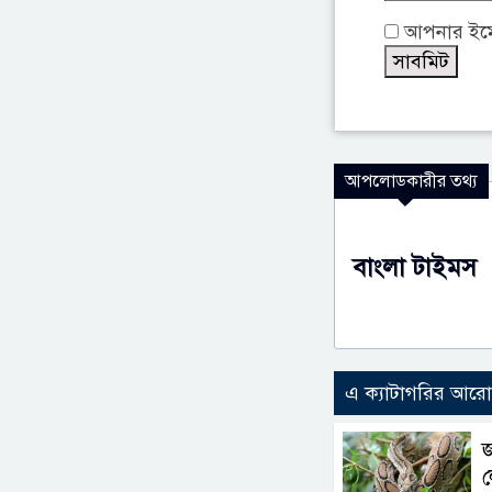
আপনার ইমেই
আপলোডকারীর তথ্য
বাংলা টাইমস
এ ক্যাটাগরির আর
জ