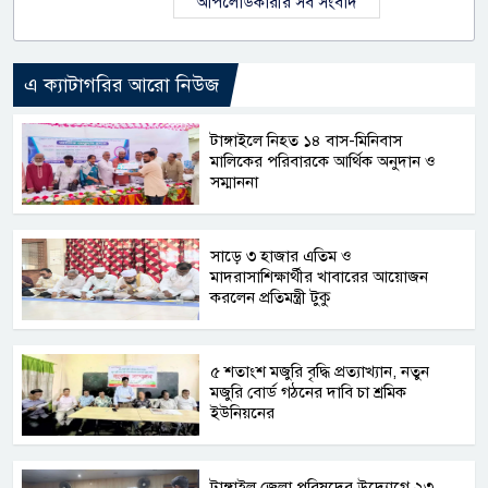
আপলোডকারীর সব সংবাদ
এ ক্যাটাগরির আরো নিউজ
টাঙ্গাইলে নিহত ১৪ বাস-মিনিবাস
মালিকের পরিবারকে আর্থিক অনুদান ও
সম্মাননা
সাড়ে ৩ হাজার এতিম ও
মাদরাসাশিক্ষার্থীর খাবারের আয়োজন
করলেন প্রতিমন্ত্রী টুকু
৫ শতাংশ মজুরি বৃদ্ধি প্রত্যাখ্যান, নতুন
মজুরি বোর্ড গঠনের দাবি চা শ্রমিক
ইউনিয়নের
টাঙ্গাইল জেলা পরিষদের উদ্যোগে ২৩