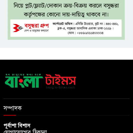
বিদ্যুৎ-জ্বালানি নিয়ে অস্থিতিশীলতা
সৃষ্টিতে সক্রিয় চক্র: প্রধানমন্ত্রী
তনু হত্যা মামলায় সাবেক
সেনাসদস্য হাফিজুর রহমানকে
পুনরায় গ্রেপ্তার
হাসিনাকে ঘিরে ঢাকা-দিল্লি সম্পর্কে
নতুন টানাপোড়েন
মজুদদারির বিরুদ্ধে বিশেষ ক্ষমতা
আইন প্রয়োগের হুঁশিয়ারি আইনমন্ত্রীর
সম্পাদক
পূর্বাশা বিশাস
যোগাযোগের ঠিকানা