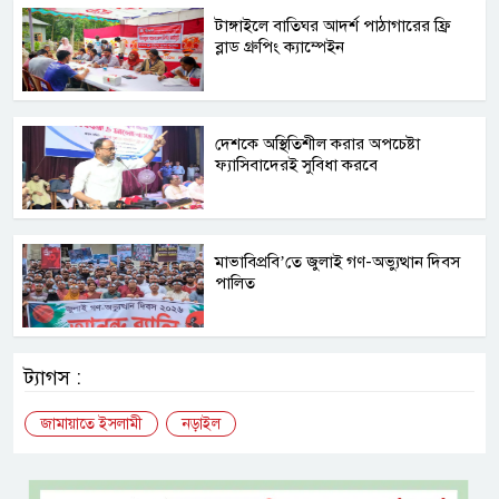
টাঙ্গাইলে বাতিঘর আদর্শ পাঠাগারের ফ্রি
ব্লাড গ্রুপিং ক্যাম্পেইন
দেশকে অস্থিতিশীল করার অপচেষ্টা
ফ্যাসিবাদেরই সুবিধা করবে
মাভাবিপ্রবি’তে জুলাই গণ-অভ্যুত্থান দিবস
পালিত
ট্যাগস :
জামায়াতে ইসলামী
নড়াইল