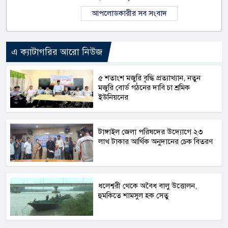
আপলোডকারীর সব সংবাদ
এ ক্যাটাগরির আরো নিউজ
৫ শতাংশ মজুরি বৃদ্ধি প্রত্যাখ্যান, নতুন
মজুরি বোর্ড গঠনের দাবি চা শ্রমিক
ইউনিয়নের
টাঙ্গাইল জেলা পরিষদের উদ্যোগে ২৩
লাখ টাকার আর্থিক অনুদানের চেক বিতরণ
ধলেশ্বরী থেকে অবৈধ বালু উত্তোলন,
হুমকিতে শামসুল হক সেতু