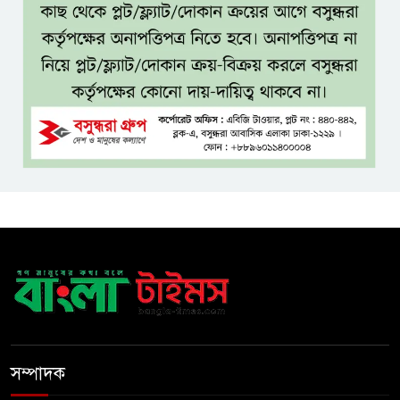
ধলেশ্বরী থেকে অবৈধ বালু উত্তোলন,
হুমকিতে শামসুল হক সেতু
বঙ্গভবনের নতুন বাসিন্দা কি মির্জা
ফখরুল? বিএনপিতে জোর
আলোচনা, সিদ্ধান্ত নেবেন তারেক
রহমান
নদীদূষণ রোধে সমন্বিত ও কঠোর
পদক্ষেপের নির্দেশ প্রধানমন্ত্রীর
বাংলাদেশে এলো থাইল্যান্ডের শীর্ষ
কফি ব্র্যান্ড ‘ক্যাফে আমাজন
ডিজিটাল প্ল্যাটফর্ম কীভাবে বদলে
সম্পাদক
দিচ্ছে রাজনীতি?