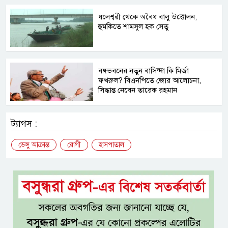
ধলেশ্বরী থেকে অবৈধ বালু উত্তোলন,
হুমকিতে শামসুল হক সেতু
বঙ্গভবনের নতুন বাসিন্দা কি মির্জা
ফখরুল? বিএনপিতে জোর আলোচনা,
সিদ্ধান্ত নেবেন তারেক রহমান
ট্যাগস :
ডেঙ্গু আক্রান্ত
রোগী
হাসপাতাল