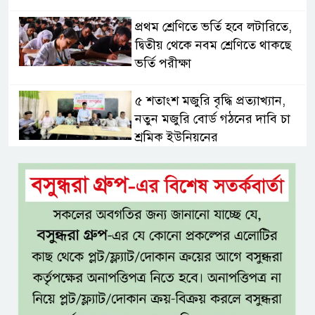
প্রথম শ্রেণিতে ভর্তি হবে লটারিতে,
দ্বিতীয় থেকে নবম শ্রেণিতে থাকছে
ভর্তি পরীক্ষা
৫ শতাংশ মজুরি বৃদ্ধি প্রত্যাখ্যান,
নতুন মজুরি বোর্ড গঠনের দাবি চা
শ্রমিক ইউনিয়নের
টাঙ্গাইল জেলা পরিষদের উদ্যোগে
২৩ লাখ টাকার আর্থিক অনুদানের
চেক বিতরণ
ধলেশ্বরী থেকে অবৈধ বালু উত্তোলন,
হুমকিতে শামসুল হক সেতু
বঙ্গভবনের নতুন বাসিন্দা কি মির্জা