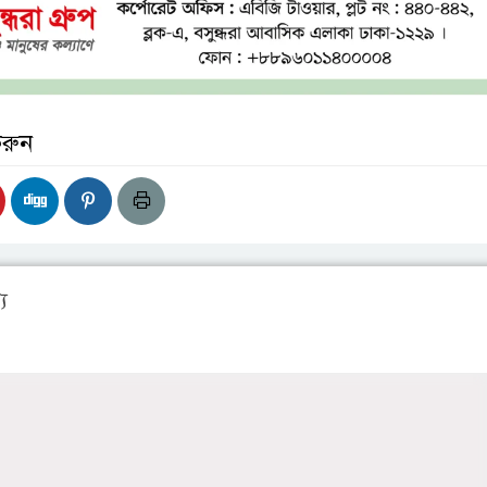
করুন
য