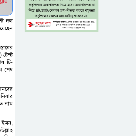
gle
ফ্রি ব্লাড গ্রুপিং
ক্যাম্পেইন
্টি দল
বাংলাদেশে চালু
য়েছেন
হচ্ছে বিশ্বখ্যাত থাই
।
কফি চেইন ‘ক্যাফে
্তানের
আমাজন’
 টেস্ট
েষ টি-
আ ‘লীগের
ার শেষ
রাজনৈতিক মৃত্যু
হয়েছে ঢাকায়,
িমদের
দাফন হয়েছে দিল্লিতে: স্বরাষ্ট্রমন্ত্রী
শনিবার
তে নাম
ভারত সম্ভবত আর
শেখ হাসিনাকে
ন ইমন,
রাখতে চায় না
ল্লাহ