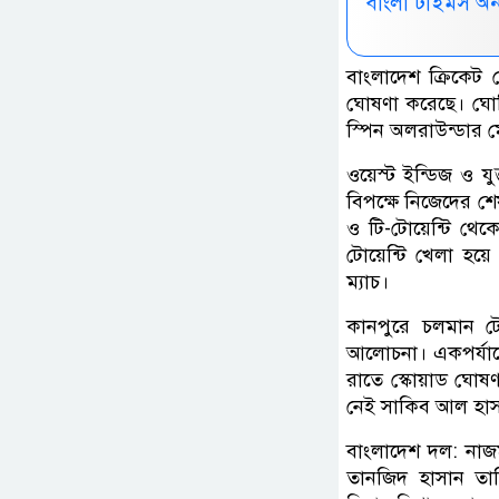
বাংলা টাইমস অ
বাংলাদেশ ক্রিকেট ব
ঘোষণা করেছে। ঘো
স্পিন অলরাউন্ডার ম
ওয়েস্ট ইন্ডিজ ও যুক
বিপক্ষে নিজেদের শে
ও টি-টোয়েন্টি থে
টোয়েন্টি খেলা হয়
ম্যাচ।
কানপুরে চলমান টে
আলোচনা। একপর্যায়ে
রাতে স্কোয়াড ঘোষণ
নেই সাকিব আল হাস
বাংলাদেশ দল: নাজ
তানজিদ হাসান তাম