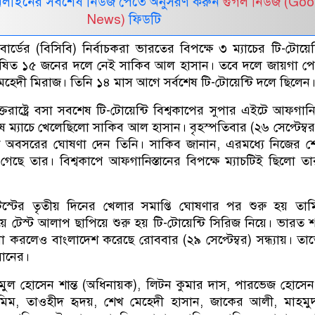
নলাইনের সর্বশেষ নিউজ পেতে অনুসরণ করুন
গুগল নিউজ (Goo
News)
ফিডটি
োর্ডের (বিসিবি) নির্বাচকরা ভারতের বিপক্ষে ৩ ম্যাচের টি-টোয়েন
ষিত ১৫ জনের দলে নেই সাকিব আল হাসান। তবে দলে জায়গা পে
েহেদী মিরাজ। তিনি ১৪ মাস আগে সর্বশেষ টি-টোয়েন্টি দলে ছিলেন
্তরাষ্ট্রে বসা সবশেষ টি-টোয়েন্টি বিশ্বকাপের সুপার এইটে আফগানিস
ষ ম্যাচে খেলেছিলো সাকিব আল হাসান। বৃহস্পতিবার (২৬ সেপ্টেম্বর)
কে অবসরের ঘোষণা দেন তিনি। সাকিব জানান, এরমধ্যে নিজের শ
ে গেছে তার। বিশ্বকাপে আফগানিস্তানের বিপক্ষে ম্যাচটিই ছিলো ত
স্টের তৃতীয় দিনের খেলার সমাপ্তি ঘোষণার পর শুরু হয় তাম
 টেস্ট আলাপ ছাপিয়ে শুরু হয় টি-টোয়েন্টি সিরিজ নিয়ে। ভারত 
া করলেও বাংলাদেশ করেছে রোববার (২৯ সেপ্টেম্বর) সন্ধ্যায়। তা
ানের।
মুল হোসেন শান্ত (অধিনায়ক), লিটন কুমার দাস, পারভেজ হোসে
িম, তাওহীদ হৃদয়, শেখ মেহেদী হাসান, জাকের আলী, মাহমুদউ