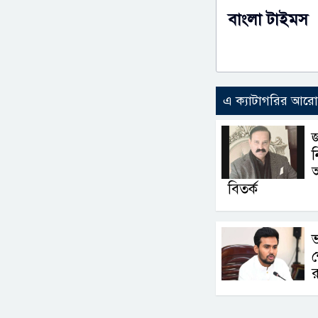
বাংলা টাইমস
এ ক্যাটাগরির আর
জ
ন
বিতর্ক
শ
র