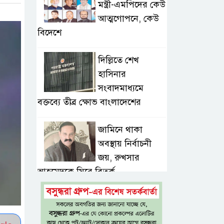
মন্ত্রী-এমপিদের কেউ
আত্মগোপনে, কেউ
বিদেশে
দিল্লিতে শেখ
হাসিনার
সংবাদমাধ্যমে
বক্তব্যে তীব্র ক্ষোভ বাংলাদেশের
জামিনে থাকা
অবস্থায় নির্বাচনী
জয়, রুখসার
আহমেদকে ঘিরে বিতর্ক
টাঙ্গাইলে বাতিঘর
আদর্শ পাঠাগারের