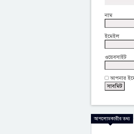
নাম
ইমেইল
ওয়েবসাইট
আপনার ইমেই
আপলোডকারীর তথ্য