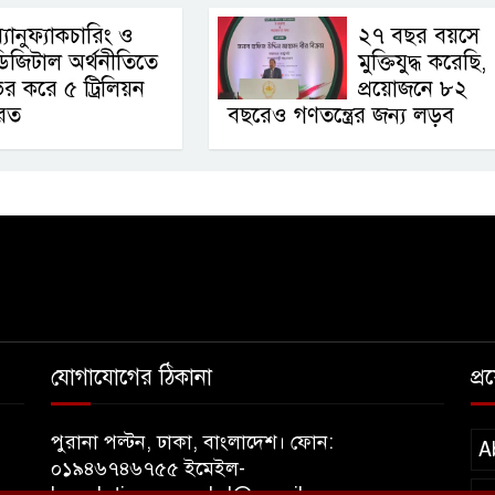
ম্যানুফ্যাকচারিং ও
২৭ বছর বয়সে
িজিটাল অর্থনীতিতে
মুক্তিযুদ্ধ করেছি,
র করে ৫ ট্রিলিয়ন
প্রয়োজনে ৮২
রত
বছরেও গণতন্ত্রের জন্য লড়ব
যোগাযোগের ঠিকানা
প্
পুরানা পল্টন, ঢাকা, বাংলাদেশ। ফোন:
A
০১৯৪৬৭৪৬৭৫৫ ইমেইল-