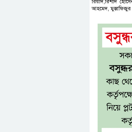
রিয়াদ,রিশাদ হোসে
আহমেদ, মুস্তাফিজু