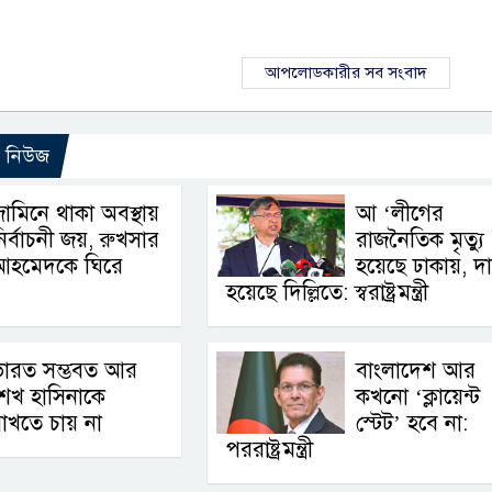
আপলোডকারীর সব সংবাদ
ো নিউজ
ামিনে থাকা অবস্থায়
আ ‘লীগের
ির্বাচনী জয়, রুখসার
রাজনৈতিক মৃত্যু
আহমেদকে ঘিরে
হয়েছে ঢাকায়, 
হয়েছে দিল্লিতে: স্বরাষ্ট্রমন্ত্রী
ভারত সম্ভবত আর
বাংলাদেশ আর
েখ হাসিনাকে
কখনো ‘ক্লায়েন্ট
াখতে চায় না
স্টেট’ হবে না:
পররাষ্ট্রমন্ত্রী