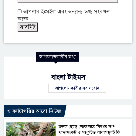
আপনার ইমেইল এবং অন্যান্য তথ্য সংরক্ষন
করুন
আপলোডকারীর তথ্য
বাংলা টাইমস
আপলোডকারীর সব সংবাদ
এ ক্যাটাগরির আরো নিউজ
জঙ্গল ছেড়ে লোকালয়ে বিষধর সাপ,
খাদ্যসংকট ও সংকুচিত আবাসস্থলই কি