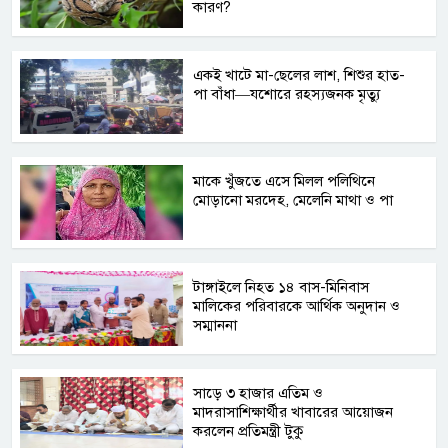
কারণ?
একই খাটে মা-ছেলের লাশ, শিশুর হাত-
পা বাঁধা—যশোরে রহস্যজনক মৃত্যু
মাকে খুঁজতে এসে মিলল পলিথিনে
মোড়ানো মরদেহ, মেলেনি মাথা ও পা
টাঙ্গাইলে নিহত ১৪ বাস-মিনিবাস
মালিকের পরিবারকে আর্থিক অনুদান ও
সম্মাননা
সাড়ে ৩ হাজার এতিম ও
মাদরাসাশিক্ষার্থীর খাবারের আয়োজন
করলেন প্রতিমন্ত্রী টুকু