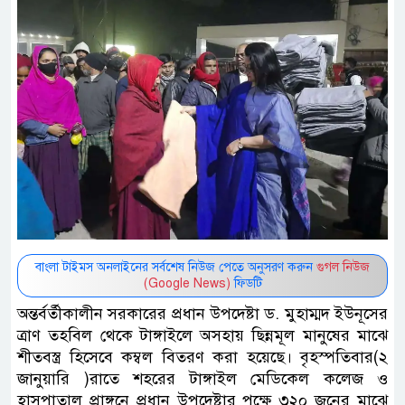
বাংলা টাইমস অনলাইনের সর্বশেষ নিউজ পেতে অনুসরণ করুন
গুগল নিউজ
(Google News)
ফিডটি
অন্তর্বর্তীকালীন সরকারের প্রধান উপদেষ্টা ড. মুহাম্মদ ইউনূসের
ত্রাণ তহবিল থেকে টাঙ্গাইলে অসহায় ছিন্নমূল মানুষের মাঝে
শীতবস্ত্র হিসেবে কম্বল বিতরণ করা হয়েছে। বৃহস্পতিবার(২
জানুয়ারি )রাতে শহরের টাঙ্গাইল মেডিকেল কলেজ ও
হাসপাতাল প্রাঙ্গনে প্রধান উপদেষ্টার পক্ষে ৩২০ জনের মাঝে