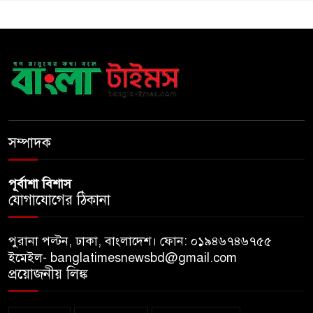
একই খাটে মা-ছেলের লাশ, শিশুর
হাত-পা বাঁধা—যশোরে রহস্যজনক
মৃত্যু
মাকে খুঁজতে এসে মিলল পলিথিনে
মোড়ানো মরদেহ, মেলেনি মাথা ও
পা
সম্পাদক
পূর্বাশা বিশাস
যোগাযোগের ঠিকানা
পুরানা পল্টন, ঢাকা, বাংলাদেশ। ফোন: ০১৯৪৬৭৪৬৭৫৫
ইমেইল- banglatimesnewsbd@gmail.com
প্রয়োজনীয় লিঙ্ক