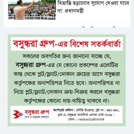
বিভ্রান্তি ছড়ানোর সুযোগ দেওয়া যাবে
না: প্রধানমন্ত্রী
শ্যামনগরবাসীর নিরাপদ পানির
অধিকার নিশ্চিত করতে হাইকোর্টের
রুল
জামায়াতের প্রদর্শনীতে মুক্তিযুদ্ধ
আছে, নেই জামায়াত
জঙ্গল ছেড়ে লোকালয়ে বিষধর সাপ,
খাদ্যসংকট ও সংকুচিত আবাসস্থলই
কি কারণ?
এসএসসি ও সমমানের ফল
সোমবার, জানা যাবে ৩ উপায়ে