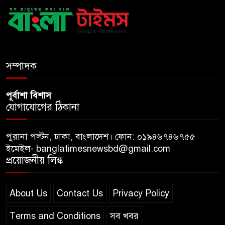
বাংলাদেশে এলো থাইল্যান্ডের শীর্ষ
কফি ব্র্যান্ড ‘ক্যাফে আমাজন
ডিজিটাল প্ল্যাটফর্ম কীভাবে বদলে
সম্পাদক
দিচ্ছে রাজনীতি?
পূর্বাশা বিশাস
যোগাযোগের ঠিকানা
পুরানা পল্টন, ঢাকা, বাংলাদেশ। ফোন: ০১৯৪৬৭৪৬৭৫৫
ইমেইল- banglatimesnewsbd@gmail.com
প্রয়োজনীয় লিঙ্ক
About Us
Contact Us
Privacy Policy
Terms and Conditions
সব খবর