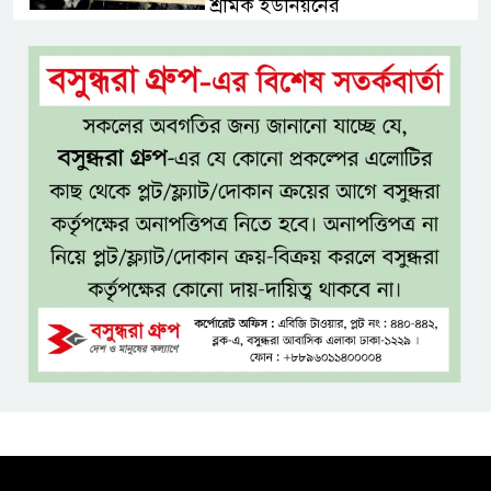
শ্রমিক ইউনিয়নের
টাঙ্গাইল জেলা পরিষদের উদ্যোগে
২৩ লাখ টাকার আর্থিক অনুদানের
চেক বিতরণ
ধলেশ্বরী থেকে অবৈধ বালু উত্তোলন,
হুমকিতে শামসুল হক সেতু
বঙ্গভবনের নতুন বাসিন্দা কি মির্জা
ফখরুল? বিএনপিতে জোর
আলোচনা, সিদ্ধান্ত নেবেন তারেক
রহমান
নদীদূষণ রোধে সমন্বিত ও কঠোর
পদক্ষেপের নির্দেশ প্রধানমন্ত্রীর