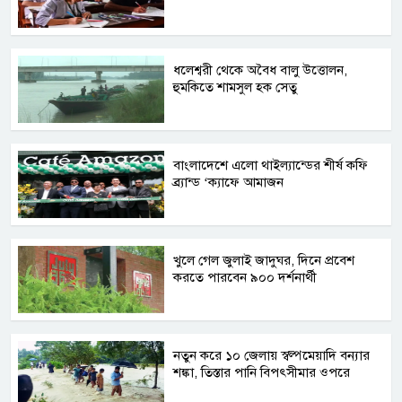
ধলেশ্বরী থেকে অবৈধ বালু উত্তোলন,
হুমকিতে শামসুল হক সেতু
বাংলাদেশে এলো থাইল্যান্ডের শীর্ষ কফি
ব্র্যান্ড ‘ক্যাফে আমাজন
খুলে গেল জুলাই জাদুঘর, দিনে প্রবেশ
করতে পারবেন ৯০০ দর্শনার্থী
নতুন করে ১০ জেলায় স্বল্পমেয়াদি বন্যার
শঙ্কা, তিস্তার পানি বিপৎসীমার ওপরে