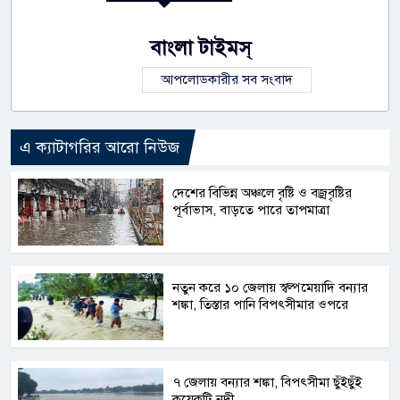
বাংলা টাইমস্
আপলোডকারীর সব সংবাদ
এ ক্যাটাগরির আরো নিউজ
দেশের বিভিন্ন অঞ্চলে বৃষ্টি ও বজ্রবৃষ্টির
পূর্বাভাস, বাড়তে পারে তাপমাত্রা
নতুন করে ১০ জেলায় স্বল্পমেয়াদি বন্যার
শঙ্কা, তিস্তার পানি বিপৎসীমার ওপরে
৭ জেলায় বন্যার শঙ্কা, বিপৎসীমা ছুঁইছুঁই
কয়েকটি নদী