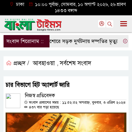
ঢাকা
১০:০০ পূর্বাহ্ন, সোমবার, ১০ অগাস্ট ২০২৬, ২৬ শ্রাবণ
১৪৩৩ বঙ্গাব্দ
সংবাদ শিরোনাম ::
যশোরে সড়ক দুর্ঘটনায় দম্পতির মৃত্যু
২৯ বছর
প্রচ্ছদ /
আবহাওয়া
সর্বশেষ সংবাদ
,
চার বিভাগে হিট অ্যালার্ট জারি
নিজস্ব প্রতিবেদক
সংবাদ প্রকাশের সময় : ১১:৫২:৫২ অপরাহ্ন, বুধবার, ৩ এপ্রিল ২০২৪
৪৩৭ বার পড়া হয়েছে