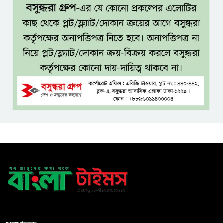
যশোরে ইন্টারন্যাশনাল পিস স্কুল
অ্যান্ড কলেজে বৃক্ষ বিতরণ কর্মসূচি
বিজয়ের মানসিকতা নিয়ে বহুদূর
যেতে চায় বাংলাদেশ অনূর্ধ্ব-২০ দল
দেশের ২৩তম রাষ্ট্রপতি হচ্ছেন মির্জা
ফখরুল!
টাঙ্গাইলে স্ত্রী হত্যায় স্বামীর মৃত্যুদণ্ড
রাষ্ট্রপতি পদে বিএনপির দুই
মনোনয়নপত্র, ১১ দলের প্রার্থী অলি