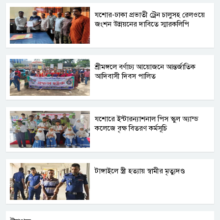
যশোর-ঢাকা প্রভাতী ট্রেন চালুসহ রেলওয়ে
জংশন উন্নয়নের দাবিতে স্মারকলিপি
শ্রীমঙ্গলে বর্ণাঢ্য আয়োজনে আন্তর্জাতিক
আদিবাসী দিবস পালিত
যশোরে ইন্টারন্যাশনাল পিস স্কুল অ্যান্ড
কলেজে বৃক্ষ বিতরণ কর্মসূচি
টাঙ্গাইলে স্ত্রী হত্যায় স্বামীর মৃত্যুদণ্ড