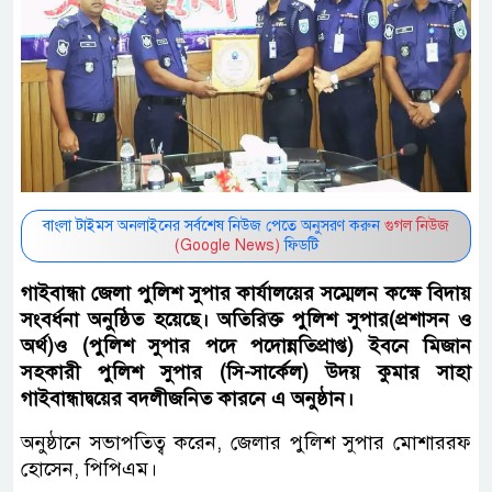
বাংলা টাইমস অনলাইনের সর্বশেষ নিউজ পেতে অনুসরণ করুন
গুগল নিউজ
(Google News)
ফিডটি
গাইবান্ধা জেলা পুলিশ সুপার কার্যালয়ের সম্মেলন কক্ষে বিদায়
সংবর্ধনা অনুষ্ঠিত হয়েছে। অতিরিক্ত পুলিশ সুপার(প্রশাসন ও
অর্থ)ও (পুলিশ সুপার পদে পদোন্নতিপ্রাপ্ত) ইবনে মিজান
সহকারী পুলিশ সুপার (সি-সার্কেল) উদয় কুমার সাহা
গাইবান্ধাদ্বয়ের বদলীজনিত কারনে এ অনুষ্ঠান।
অনুষ্ঠানে সভাপতিত্ব করেন, জেলার পুলিশ সুপার মোশাররফ
হোসেন, পিপিএম।