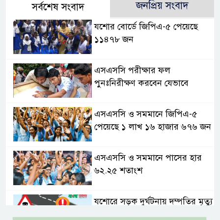
জনপ্রিয় সংবাদ
সর্বশেষ সংবাদ
যশোর বোর্ডে জিপিএ-৫ পেয়েছে
১১৪৭৮ জন
এসএসসি পরীক্ষার ফল
পুনঃনিরীক্ষণ করবেন যেভাবে
এসএসসি ও সমমানে জিপিএ-৫
পেয়েছে ১ লাখ ১৬ হাজার ৬৭৬ জন
এসএসসি ও সমমানে পাসের হার
৬২.২৫ শতাংশ
যশোরে সড়ক দুর্ঘটনায় দম্পতির মৃত্যু