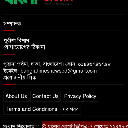
যশোরে ইন্টারন্যাশনাল পিস স্কুল
অ্যান্ড কলেজে বৃক্ষ বিতরণ কর্মসূচি
সম্পাদক
পূর্বাশা বিশাস
যোগাযোগের ঠিকানা
পুরানা পল্টন, ঢাকা, বাংলাদেশ। ফোন: ০১৯৪৬৭৪৬৭৫৫
ইমেইল- banglatimesnewsbd@gmail.com
প্রয়োজনীয় লিঙ্ক
About Us
Contact Us
Privacy Policy
Terms and Conditions
সব খবর
সংবাদ শিরোনাম ::
যশোর বোর্ডে জিপিএ-৫ পেয়েছে ১১৪৭৮ জন
© স্বত্ব বাংলা-টাইমস ২০২০-২০২৪