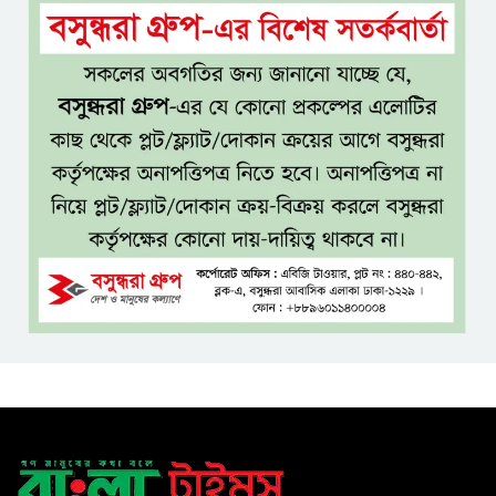
২৯ বছর পর সালমান শাহ হত্যা
মামলায় ডন গ্রেপ্তার, খুলবে কি
মৃত্যুরহস্য?
যশোর-ঢাকা প্রভাতী ট্রেন চালুসহ
রেলওয়ে জংশন উন্নয়নের দাবিতে
স্মারকলিপি
জনগণের ভাগ্য নিয়ে কাউকে
ছিনিমিনি খেলতে দেওয়া হবে না:
প্রধানমন্ত্রী
শ্রীমঙ্গলে বর্ণাঢ্য আয়োজনে
আন্তর্জাতিক আদিবাসী দিবস পালিত