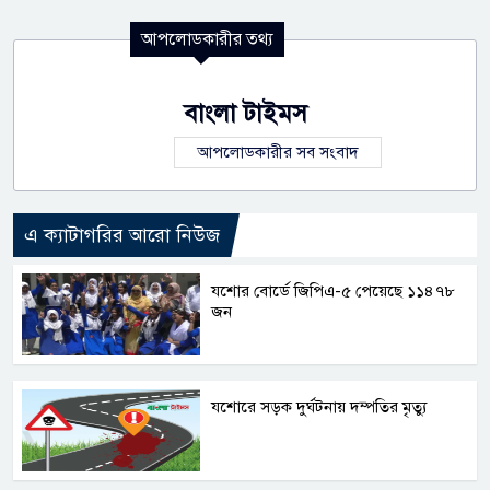
আপলোডকারীর তথ্য
বাংলা টাইমস
আপলোডকারীর সব সংবাদ
এ ক্যাটাগরির আরো নিউজ
যশোর বোর্ডে জিপিএ-৫ পেয়েছে ১১৪৭৮
জন
যশোরে সড়ক দুর্ঘটনায় দম্পতির মৃত্যু