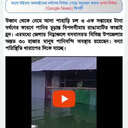
বাংলা টাইমস অনলাইনের সর্বশেষ নিউজ পেতে অনুসরণ করুন
গুগল নিউজ
(Google News)
ফিডটি
উজান থেকে নেমে আসা পাহাড়ি ঢল ও এক সপ্তাহের টানা
বর্ষণের কারণে পানির চূড়ান্ত বিপদসীমায় রাঙামাটির কাপ্তাই
হ্রদ। এরমধ্যে জেলার নিম্নাঞ্চলে বসবাসরত বিভিন্ন উপজেলায়
অন্তত ৩০ হাজার মানুষ পানিবন্দি অবস্থায় রয়েছেন। বন্যা
পরিস্থিতি খারাপের দিকে যাচ্ছে।