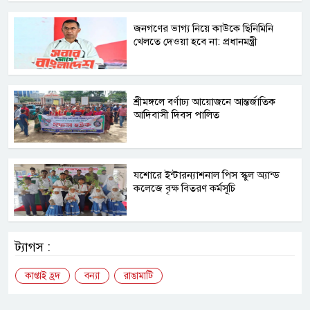
জনগণের ভাগ্য নিয়ে কাউকে ছিনিমিনি
খেলতে দেওয়া হবে না: প্রধানমন্ত্রী
শ্রীমঙ্গলে বর্ণাঢ্য আয়োজনে আন্তর্জাতিক
আদিবাসী দিবস পালিত
যশোরে ইন্টারন্যাশনাল পিস স্কুল অ্যান্ড
কলেজে বৃক্ষ বিতরণ কর্মসূচি
ট্যাগস :
কাপ্তাই হ্রদ
বন্যা
রাঙামাটি