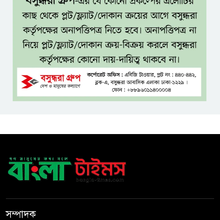
যশোরে ইন্টারন্যাশনাল পিস স্কুল
অ্যান্ড কলেজে বৃক্ষ বিতরণ কর্মসূচি
বিজয়ের মানসিকতা নিয়ে বহুদূর
যেতে চায় বাংলাদেশ অনূর্ধ্ব-২০ দল
দেশের ২৩তম রাষ্ট্রপতি হচ্ছেন মির্জা
ফখরুল!
টাঙ্গাইলে স্ত্রী হত্যায় স্বামীর মৃত্যুদণ্ড
রাষ্ট্রপতি পদে বিএনপির দুই
মনোনয়নপত্র, ১১ দলের প্রার্থী অলি
সম্পাদক