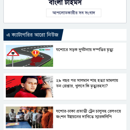
বাংলা টাইমস
আপলোডকারীর সব সংবাদ
এ ক্যাটাগরির আরো নিউজ
যশোরে সড়ক দুর্ঘটনায় দম্পতির মৃত্যু
২৯ বছর পর সালমান শাহ হত্যা মামলায়
ডন গ্রেপ্তার, খুলবে কি মৃত্যুরহস্য?
যশোর-ঢাকা প্রভাতী ট্রেন চালুসহ রেলওয়ে
জংশন উন্নয়নের দাবিতে স্মারকলিপি