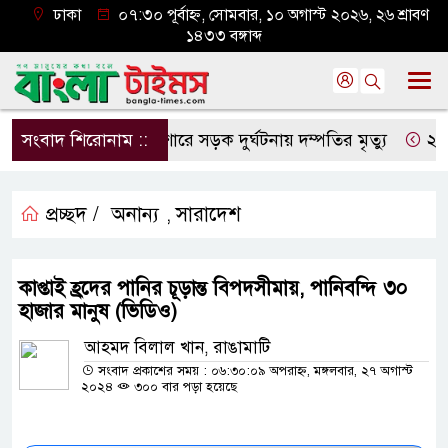
ঢাকা
০৭:৩০ পূর্বাহ্ন, সোমবার, ১০ অগাস্ট ২০২৬, ২৬ শ্রাবণ
১৪৩৩ বঙ্গাব্দ
সংবাদ শিরোনাম ::
যশোরে সড়ক দুর্ঘটনায় দম্পতির মৃত্যু
২৯ বছর প
প্রচ্ছদ /
অনান্য
সারাদেশ
,
কাপ্তাই হ্রদের পানির চূড়ান্ত বিপদসীমায়, পানিবন্দি ৩০
হাজার মানুষ (ভিডিও)
আহমদ বিলাল খান, রাঙামাটি
সংবাদ প্রকাশের সময় : ০৬:৩০:০৯ অপরাহ্ন, মঙ্গলবার, ২৭ অগাস্ট
২০২৪
৩০০ বার পড়া হয়েছে