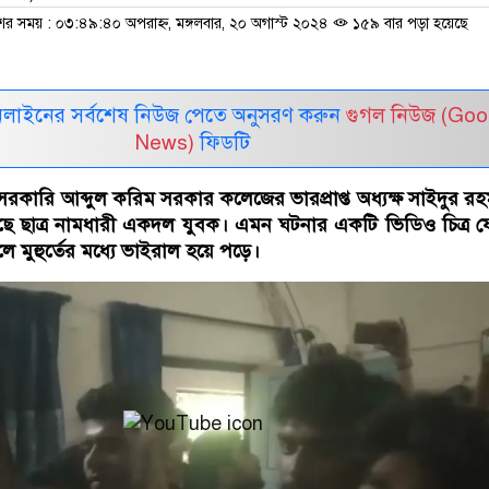
শের সময় : ০৩:৪৯:৪০ অপরাহ্ন, মঙ্গলবার, ২০ অগাস্ট ২০২৪
১৫৯ বার পড়া হয়েছে
নলাইনের সর্বশেষ নিউজ পেতে অনুসরণ করুন
গুগল নিউজ (Goo
News)
ফিডটি
রকারি আব্দুল করিম সরকার কলেজের ভারপ্রাপ্ত অধ্যক্ষ সাইদুর র
েছে ছাত্র নামধারী একদল যুবক। এমন ঘটনার একটি ভিডিও চিত্র 
 মুহুর্তের মধ্যে ভাইরাল হয়ে পড়ে।