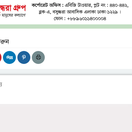
করুন
য