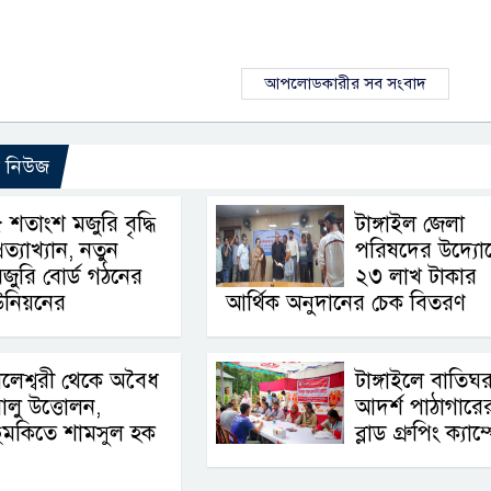
আপলোডকারীর সব সংবাদ
ো নিউজ
 শতাংশ মজুরি বৃদ্ধি
টাঙ্গাইল জেলা
্রত্যাখ্যান, নতুন
পরিষদের উদ্যো
জুরি বোর্ড গঠনের
২৩ লাখ টাকার
উনিয়নের
আর্থিক অনুদানের চেক বিতরণ
লেশ্বরী থেকে অবৈধ
টাঙ্গাইলে বাতিঘ
ালু উত্তোলন,
আদর্শ পাঠাগারের 
ুমকিতে শামসুল হক
ব্লাড গ্রুপিং ক্যাম