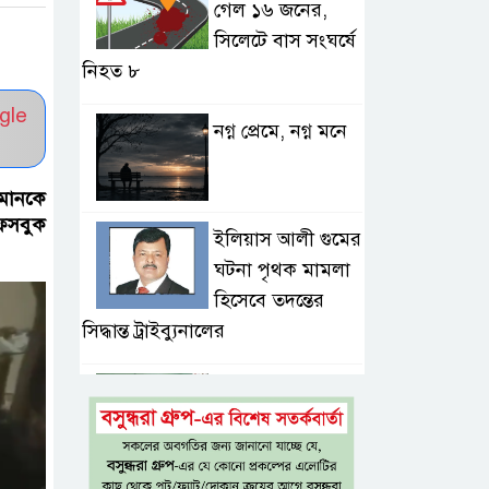
গেল ১৬ জনের,
সিলেটে বাস সংঘর্ষে
নিহত ৮
gle
নগ্ন প্রেমে, নগ্ন মনে
হমানকে
ফেসবুক
ইলিয়াস আলী গুমের
ঘটনা পৃথক মামলা
হিসেবে তদন্তের
সিদ্ধান্ত ট্রাইব্যুনালের
প্রথম শ্রেণিতে ভর্তি
হবে লটারিতে,
দ্বিতীয় থেকে নবম
শ্রেণিতে থাকছে ভর্তি পরীক্ষা