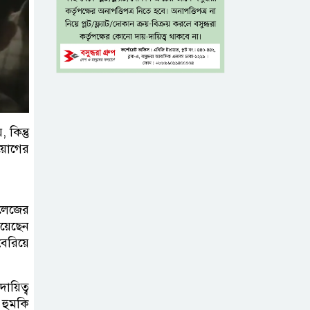
৫ শতাংশ মজুরি
বৃদ্ধি প্রত্যাখ্যান,
নতুন মজুরি বোর্ড
গঠনের দাবি চা শ্রমিক ইউনিয়নের
টাঙ্গাইল জেলা
কিন্তু
রয়োগের
পরিষদের উদ্যোগে
২৩ লাখ টাকার
আর্থিক অনুদানের চেক বিতরণ
লেজের
িয়েছেন
ধলেশ্বরী থেকে
বেরিয়ে
অবৈধ বালু
উত্তোলন, হুমকিতে
শামসুল হক সেতু
ায়িত্ব
হুমকি