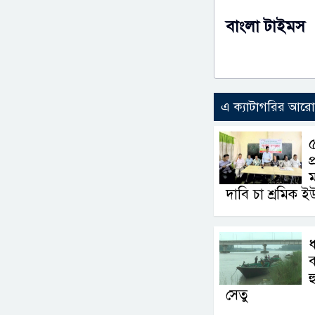
বাংলা টাইমস
এ ক্যাটাগরির আর
৫
প
ম
দাবি চা শ্রমিক ই
ধ
ব
হ
সেতু