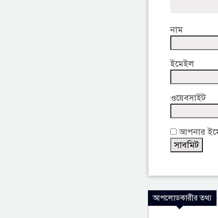
নাম
ইমেইল
ওয়েবসাইট
আপনার ইমেই
আপলোডকারীর তথ্য