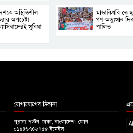
েশকে অস্থিতিশীল
মাভাবিপ্রবি’তে জ
রার অপচেষ্টা
গণ-অভ্যুত্থান দি
্যাসিবাদেরই সুবিধা
পালিত
যোগাযোগের ঠিকানা
প্
পুরানা পল্টন, ঢাকা, বাংলাদেশ। ফোন:
A
০১৯৪৬৭৪৬৭৫৫ ইমেইল-