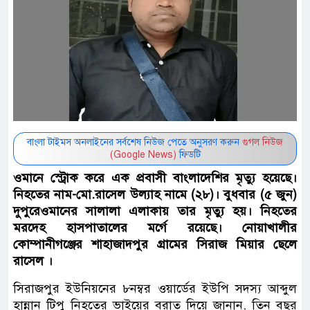
বাংলা টাইমস অনলাইনের সর্বশেষ নিউজ পেতে অনুসরণ করুন
গুগল নিউজ
(Google News)
ফিডটি
ওমানে স্ট্রোক করে এক প্রবাসী বাংলাদেশির মৃত্যু হয়েছে।
নিহতের নাম-মো.রাসেল উল্যাহ নামে (২৮)। বুধবার (৫ জুন)
দুপুরেওমানের সালালা এলাকায় তার মৃত্যু হয়। নিহতের
মরদেহ হাসপাতালের মর্গে রয়েছে। নোয়াখালীর
কোম্পানীগঞ্জের শাহাজাদপুর গ্রামের সিরাজ মিয়ার ছেলে
রাসেল ।
সিরাজপুর ইউনিয়নের ৮নম্বর ওয়ার্ডের ইউপি সদস্য আব্দুল
হান্নান টিপু নিহতের ভাইয়ের বরাত দিয়ে জানান, তিন বছর