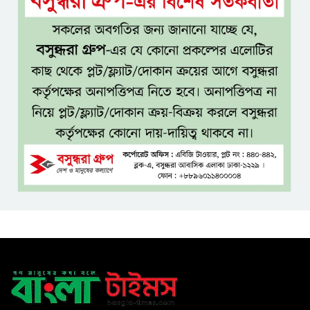
আ ‘লীগের রাজনৈতিক মৃত্যু হয়েছে
ঢাকায়, দাফন হয়েছে দিল্লিতে:
স্বরাষ্ট্রমন্ত্রী
ভারত সম্ভবত আর শেখ হাসিনাকে
রাখতে চায় না
বাংলাদেশ আর কখনো ‘ক্লায়েন্ট
স্টেট’ হবে না: পররাষ্ট্রমন্ত্রী
দেশকে অস্থিতিশীল করার অপচেষ্টা
ফ্যাসিবাদেরই সুবিধা করবে
​ম্যানুফ্যাকচারিং ও ডিজিটাল
অর্থনীতিতে ভর করে ৫ ট্রিলিয়ন