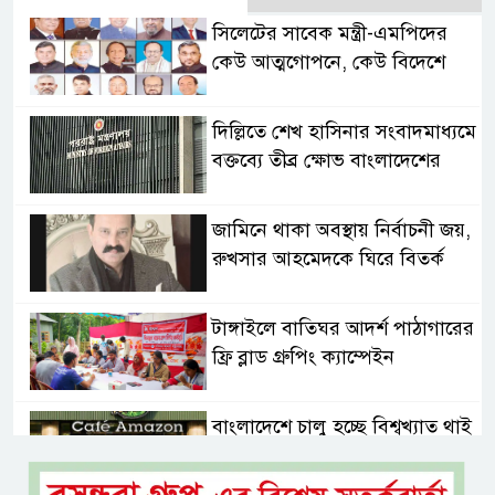
সিলেটের সাবেক মন্ত্রী-এমপিদের
কেউ আত্মগোপনে, কেউ বিদেশে
দিল্লিতে শেখ হাসিনার সংবাদমাধ্যমে
বক্তব্যে তীব্র ক্ষোভ বাংলাদেশের
জামিনে থাকা অবস্থায় নির্বাচনী জয়,
রুখসার আহমেদকে ঘিরে বিতর্ক
টাঙ্গাইলে বাতিঘর আদর্শ পাঠাগারের
ফ্রি ব্লাড গ্রুপিং ক্যাম্পেইন
বাংলাদেশে চালু হচ্ছে বিশ্বখ্যাত থাই
কফি চেইন ‘ক্যাফে আমাজন’