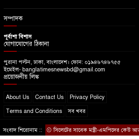
ডলারের পথে ভারত
সম্পাদক
পূর্বাশা বিশাস
যোগাযোগের ঠিকানা
পুরানা পল্টন, ঢাকা, বাংলাদেশ। ফোন: ০১৯৪৬৭৪৬৭৫৫
ইমেইল- banglatimesnewsbd@gmail.com
প্রয়োজনীয় লিঙ্ক
About Us
Contact Us
Privacy Policy
Terms and Conditions
সব খবর
সংবাদ শিরোনাম ::
সিলেটের সাবেক মন্ত্রী-এমপিদের কেউ আত্মগ
© স্বত্ব বাংলা-টাইমস ২০২০-২০২৪