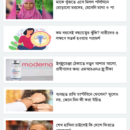
মাকে খুঁজতে এসে মিলল পলিথিনে
মোড়ানো মরদেহ, মেলেনি মাথা ও পা
কম বয়সেই বন্ধ্যাত্বের ঝুঁকি? নারীদের ৩
লক্ষণে সতর্ক হওয়ার পরামর্শ
ইনফ্লুয়েঞ্জা ঠেকাতে নতুন আশার আলো,
প্রবীণদের জন্য এমআরএনএ ফ্লু টিকা
ব্যবহৃত রাখি ডাস্টবিনে ফেলেন? ভুলেও
নয়, জেনে নিন কী করা উচিত
শেখ হাসিনা চাইলেই কি দেশে ফিরতে