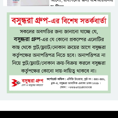
ফ্লু টিকা
ব্যবহৃত রাখি ডাস্টবিনে ফেলেন?
ভুলেও নয়, জেনে নিন কী করা উচিত
বেসরকারি জ্বালানি তেল আমদানিতে
বিশেষ সুবিধার অভিযোগ ভিত্তিহীন:
জ্বালানি বিভাগ
শেখ হাসিনা চাইলেই কি দেশে
ফিরতে পারবেন?
বসুন্ধরায় অ্যামেচার মার্শাল আর্টের
জমজমাট আসর