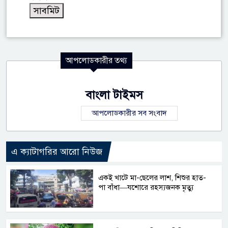
আপলোডকারীর তথ্য
বাংলা টাইমস
আপলোডকারীর সব সংবাদ
এ ক্যাটাগরির আরো নিউজ
একই খাটে মা-ছেলের লাশ, শিশুর হাত-
পা বাঁধা—যশোরে রহস্যজনক মৃত্যু