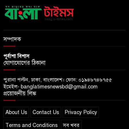
‘হাসিনা কার্ড’ ব্যবহার করে ভারতের
সঙ্গে বন্ধুত্বপূর্ণ সম্পর্ক সম্ভব নয়:
স্বরাষ্ট্রমন্ত্রী
সব বাধা পেরিয়ে বাস্তবতার নিরিখে
দেশকে এগিয়ে নিতে হবে: প্রধানমন্ত্রী
সম্পাদক
পূর্বাশা বিশাস
যোগাযোগের ঠিকানা
পুরানা পল্টন, ঢাকা, বাংলাদেশ। ফোন: ০১৯৪৬৭৪৬৭৫৫
ইমেইল- banglatimesnewsbd@gmail.com
প্রয়োজনীয় লিঙ্ক
About Us
Contact Us
Privacy Policy
Terms and Conditions
সব খবর