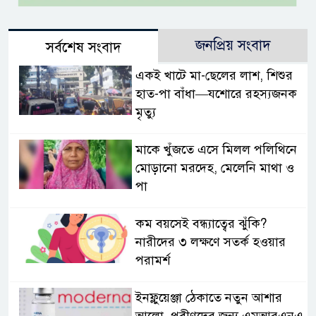
জনপ্রিয় সংবাদ
সর্বশেষ সংবাদ
একই খাটে মা-ছেলের লাশ, শিশুর
হাত-পা বাঁধা—যশোরে রহস্যজনক
মৃত্যু
মাকে খুঁজতে এসে মিলল পলিথিনে
মোড়ানো মরদেহ, মেলেনি মাথা ও
পা
কম বয়সেই বন্ধ্যাত্বের ঝুঁকি?
নারীদের ৩ লক্ষণে সতর্ক হওয়ার
পরামর্শ
ইনফ্লুয়েঞ্জা ঠেকাতে নতুন আশার
আলো, প্রবীণদের জন্য এমআরএনএ