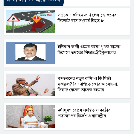
সড়কে একদিনে প্রাণ গেল ১৬ জনের,
সিলেটে বাস সংঘর্ষে নিহত ৮
ইলিয়াস আলী গুমের ঘটনা পৃথক মামলা
হিসেবে তদন্তের সিদ্ধান্ত ট্রাইব্যুনালের
বঙ্গভবনের নতুন বাসিন্দা কি মির্জা
ফখরুল? বিএনপিতে জোর আলোচনা,
সিদ্ধান্ত নেবেন তারেক রহমান
নদীদূষণ রোধে সমন্বিত ও কঠোর
পদক্ষেপের নির্দেশ প্রধানমন্ত্রীর