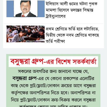
ইলিয়াস আলী গুমের ঘটনা পৃথক
মামলা হিসেবে তদন্তের সিদ্ধান্ত
ট্রাইব্যুনালের
প্রথম শ্রেণিতে ভর্তি হবে লটারিতে,
দ্বিতীয় থেকে নবম শ্রেণিতে থাকছে
ভর্তি পরীক্ষা
৫ শতাংশ মজুরি বৃদ্ধি প্রত্যাখ্যান,
নতুন মজুরি বোর্ড গঠনের দাবি চা
শ্রমিক ইউনিয়নের
টাঙ্গাইল জেলা পরিষদের উদ্যোগে
২৩ লাখ টাকার আর্থিক অনুদানের
চেক বিতরণ
ধলেশ্বরী থেকে অবৈধ বালু উত্তোলন,