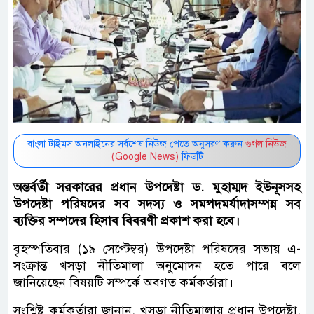
বাংলা টাইমস অনলাইনের সর্বশেষ নিউজ পেতে অনুসরণ করুন
গুগল নিউজ
(Google News)
ফিডটি
অন্তর্বর্তী সরকারের প্রধান উপদেষ্টা ড. মুহাম্মদ ইউনূসসহ
উপদেষ্টা পরিষদের সব সদস্য ও সমপদমর্যাদাসম্পন্ন সব
ব্যক্তির সম্পদের হিসাব বিবরণী প্রকাশ করা হবে।
বৃহস্পতিবার (১৯ সেপ্টেম্বর) উপদেষ্টা পরিষদের সভায় এ-
সংক্রান্ত খসড়া নীতিমালা অনুমোদন হতে পারে বলে
জানিয়েছেন বিষয়টি সম্পর্কে অবগত কর্মকর্তারা।
সংশ্লিষ্ট কর্মকর্তারা জানান, খসড়া নীতিমালায় প্রধান উপদেষ্টা,