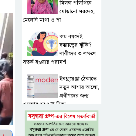
মিলল পলিথিনে
মোড়ানো মরদেহ,
মেলেনি মাথা ও পা
কম বয়সেই
বন্ধ্যাত্বের ঝুঁকি?
নারীদের ৩ লক্ষণে
সতর্ক হওয়ার পরামর্শ
ইনফ্লুয়েঞ্জা ঠেকাতে
নতুন আশার আলো,
প্রবীণদের জন্য
এমআরএনএ ফ্লু টিকা
ব্যবহৃত রাখি
ডাস্টবিনে ফেলেন?