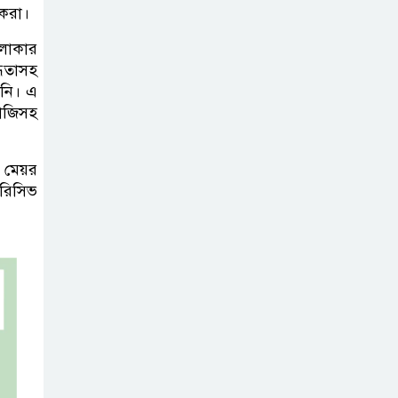
‘হাসিনা কার্ড’
িকরা।
ব্যবহার করে
লাকার
ভারতের সঙ্গে
্ধতাসহ
বন্ধুত্বপূর্ণ সম্পর্ক সম্ভব নয়: স্বরাষ্ট্রমন্ত্রী
িনি। এ
বাজিসহ
সব বাধা পেরিয়ে
বাস্তবতার নিরিখে
ল মেয়র
দেশকে এগিয়ে নিতে
রিসিভ
হবে: প্রধানমন্ত্রী
নীরবে এতিম
শিশুদের পাশে
সায়েম সোবহান
আনভীর