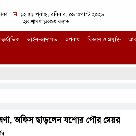
াকা
১২:৫১ পূর্বাহ্ন, রবিবার, ০৯ অগাস্ট ২০২৬,
২৪ শ্রাবণ ১৪৩৩ বঙ্গাব্দ
ন্তর্জাতিক
আইন-আদালত
অপরাধ
বিজ্ঞান ও প্রযুক্তি
আব
োষণা, অফিস ছাড়লেন যশোর পৌর মেয়র
ধি