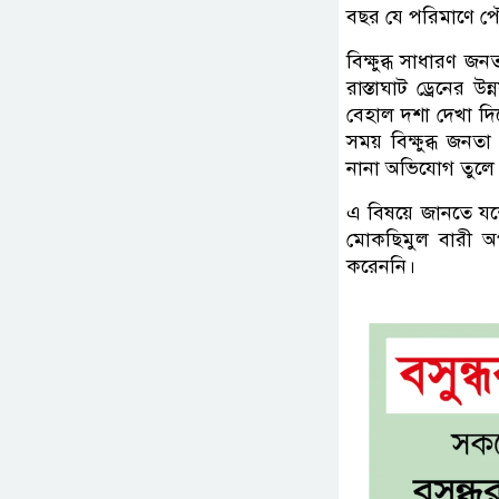
বছর যে পরিমাণে প
বিক্ষুব্ধ সাধার
রাস্তাঘাট ড্রেনের
বেহাল দশা দেখা দি
সময় বিক্ষুব্ধ জনত
নানা অভিযোগ তুলে
এ বিষয়ে জানতে যশো
মোকছিমুল বারী 
করেননি।