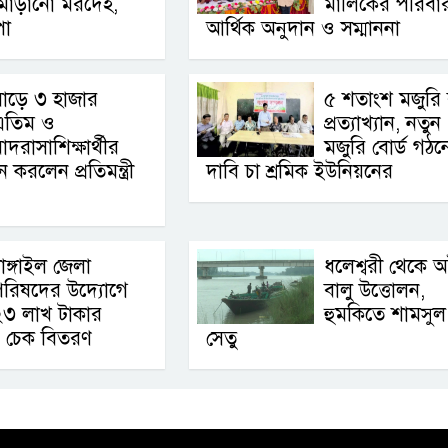
মোড়ানো মরদেহ,
মালিকের পরিবা
পা
আর্থিক অনুদান ও সম্মাননা
াড়ে ৩ হাজার
৫ শতাংশ মজুরি বৃ
এতিম ও
প্রত্যাখ্যান, নতুন
াদরাসাশিক্ষার্থীর
মজুরি বোর্ড গঠন
রলেন প্রতিমন্ত্রী
দাবি চা শ্রমিক ইউনিয়নের
াঙ্গাইল জেলা
ধলেশ্বরী থেকে 
পরিষদের উদ্যোগে
বালু উত্তোলন,
২৩ লাখ টাকার
হুমকিতে শামসুল
র চেক বিতরণ
সেতু