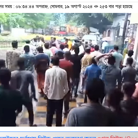
শের সময় : ০৬:৩৪:৪৪ অপরাহ্ন, সোমবার, ১৯ অগাস্ট ২০২৪
২৫৩ বার পড়া হয়েছে