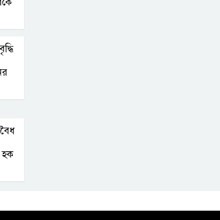
রকে
দ্ধি
ের
অবৈধ
 হক