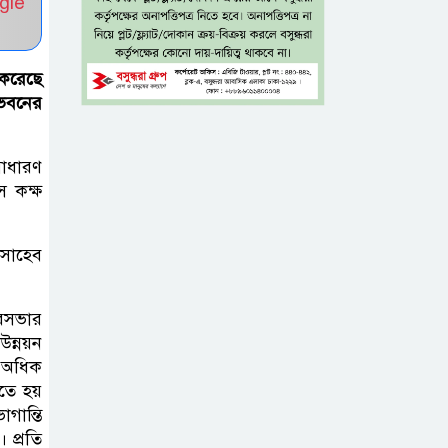
gle
ভুলেও নয়, জেনে
নিন কী করা উচিত
করেছে
বেসরকারি জ্বালানি
ভবনের
তেল আমদানিতে
বিশেষ সুবিধার
সাধারণ
অভিযোগ ভিত্তিহীন: জ্বালানি বিভাগ
স কক্ষ
শেখ হাসিনা চাইলেই
সাহেব
কি দেশে ফিরতে
পারবেন?
ৌরসভার
বসুন্ধরায় অ্যামেচার
ন্নয়ন
মার্শাল আর্টের
 অধিক
তে হয়
জমজমাট আসর
গান্তি
 প্রতি