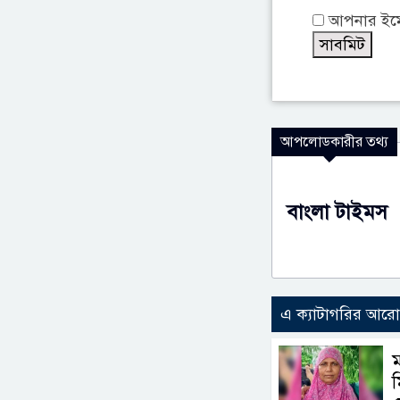
আপনার ইমেই
আপলোডকারীর তথ্য
বাংলা টাইমস
এ ক্যাটাগরির আর
ম