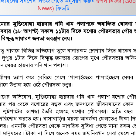
নলাইনের সর্বশেষ নিউজ পেতে অনুসরণ করুন
গুগল নিউজ (Goo
News)
ফিডটি
য়র মুক্তিযোদ্ধা হায়দার গনি খান পলাশকে অবাঞ্চিত ঘোষণা 
ববার (১৮ আগস্ট) সকাল ১১টার দিকে যশোর পৌরসভার পৌর 
বিক্ষুব্ধ সাধারণ জনতা অবস্থান নেয়।
্ব পালনে বিভিন্ন অভিযোগ তুলে নানারকম স্লোগাান দিতে থাকেন 
 দুপুর ১টার দিকে বিক্ষুব্ধ জনতার তোপের মুখে পৌরসভার অফি
যান মেয়র হায়দার গনি খান পলাশ।
যালয় ত্যাগ করে বেরিয়ে গেলে ‘পালাইছেরে পালাইছেলে মেয়র 
ানে উত্তাল হয়ে ওঠে পৌরসভা চত্ত্বর।
 জনগণের অভিযোগ, মুক্তিযোদ্ধা হায়দার গনি খান পলাশ যশোর প
হওয়ার পর থেকে যশোরের সড়ক এবং জনগণের জীবনমানের কোন উ
এবং লুটপাটের আখড়া তৈরি হয়েছে যশোর পৌরসভা। প্রতি বছর
পরিশোধ করতে হয়। বাসাবাড়ির ময়লা আবর্জনা ফেলতেও টাকা দি
দের। এমনকি পৌরসভা থেকে নাগরিক সুবিধা পেতে নানা রকম ভো
মানুষদের। টাকা না দিলে অনেক সময় জন্মনিবন্ধন সেবা মেলে না।