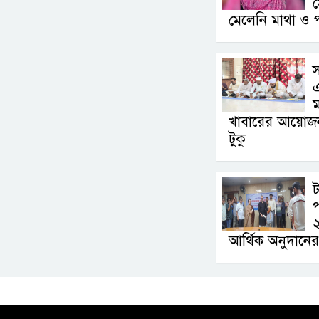
মেলেনি মাথা ও 
স
ম
খাবারের আয়োজন ক
টুকু
ট
আর্থিক অনুদানে